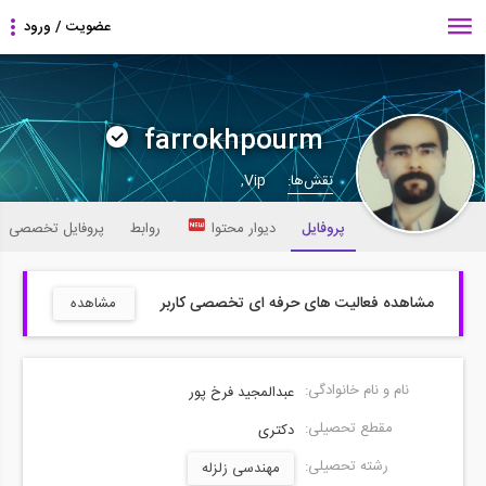
farrokhpourm
نقش‌ها:
Vip,
پروفایل
دیوار محتوا
روابط
پروفایل تخصصی کار
مشاهده فعالیت های حرفه ای تخصصی کاربر
مشاهده
نام و نام خانوادگی:
عبدالمجید فرخ پور
مقطع تحصیلی:
دکتری
رشته تحصیلی:
مهندسی زلزله