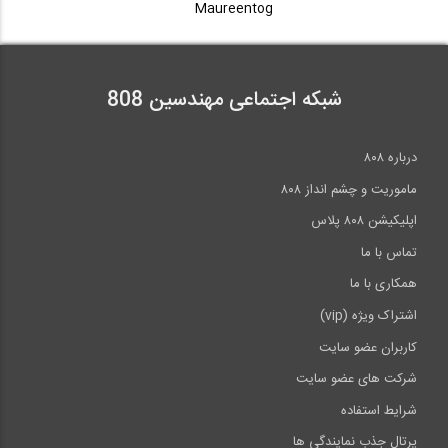
Maureentog
ارائه ای از دکتر محمود هریسچیان (هیئت...
بخشی از فیلم آموزش جامع اندرکنش لرزه ای...
38
40:44
04:41
شبکه اجتماعی مهندسین 808
تحلیل سازه، روش مقطع (ترجمه و دوبله...
بخشی از فیلم آموزش جامع اندرکنش لرزه ای...
39
درباره ۸۰۸
4:42
ماموریت و چشم انداز ۸۰۸
04:59
اپلیکیشن ۸۰۸ پلاس
بخشی از فیلم آموزش جامع اندرکنش لرزه ای...
40
تماس با ما
همکاری با ما
04:59
اشتراک ویژه (vip)
>>
انتها »
کاربران عضو سایت
شرکت های عضو سایت
شرایط استفاده
پرتال جذب نمایندگی ها