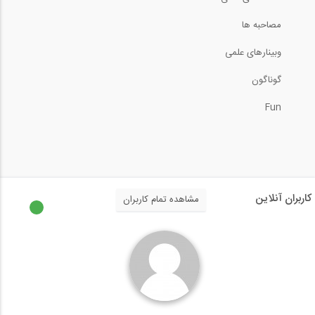
33
10:31
مصاحبه ها
04:59
وبینارهای علمی
جزئیات آرماتور گذاری در تیر ها و ستون...
بخشی از فیلم آموزشی تحلیل غیر خطی قاب...
34
گوناگون
13:02
04:59
Fun
طراحی دال RCC در نرم افزار ETABS 2016-...
بخشی از فیلم آموزشی رفع مشکلات برش پانچ...
35
12:25
04:59
آنالیز طیف پاسخ در نرم افزار ETABS 2015
کاربران آنلاین
مشاهده تمام کاربران
بخشی از فیلم آموزشی نکات مربوط به طراحی...
36
17:44
04:59
نکاتی از سازه های فضاکار از زبان...
بخشی از فیلم آموزش جامع اندرکنش لرزه ای...
37
4:07
04:59