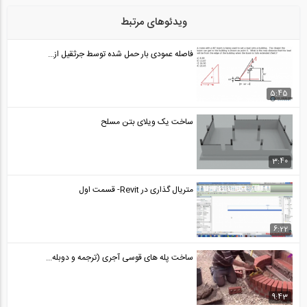
بخشی از فیلم دوره مدل سازی جداسازهای...
24
ویدئوهای مرتبط
04:01
فاصله عمودی بار حمل شده توسط جرثقیل از...
بخشی از فیلم آموزش ضوابط ملاک عمل ایمنی...
25
5:45
04:28
ساخت یک ویلای بتن مسلح
بخشی از فیلم آموزش تکنیک های منحصر به...
26
3:40
04:35
متریال گذاری در Revit- قسمت اول
بخشی از فیلم وبینار ضریب نامعینی در...
27
6:22
10:12
ساخت پله های قوسی آجری (ترجمه و دوبله...
بخشی از فیلم آموزشی انتخاب شتابنگاشت بر...
28
9:43