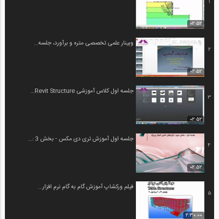
1
02:52
وبینار علمی تخصصی متره و برآورد، جلسه...
2
02:52
جلسه اول کلاس آموزشی Revit Structure...
3
02:52
جلسه اول آموزش تری دی مکس - بخش 3 :...
4
02:52
فیلم ورکشاپ آموزش گام به گام نرم افزار...
5
2:30:00