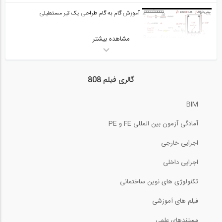
10:01
آموزش گام به گام طراحی یک تیر مستطیلی
بخشی از فیلم آموزشی آشنایی مقدماتی با...
29
مشاهده بیشتر
5:38
04:59
روش ساخت دیوار دیافراگمی
بخشی از فیلم آموزشی طراحی اتصالات تا...
گالری فیلم 808
30
5:36
05:00
BIM
چگونه میلگردها را به هم متصل کنیم؟
بخشی از فیلم آموزشی محاسبات سایز کانال...
آمادگی آزمون بین المللی FE و PE
31
2:31
اجرایی خارجی
04:59
تحلیل تیرها تحت بارهای گسترده مختلف-...
اجرایی داخلی
بخشی از فیلم آموزشی مدلسازی سقف یوبوت...
32
تکنولوژی های نوین ساختمانی
6:49
05:00
فیلم های آموزشی
تخصیص بارها و مش بندی یک دال در نرم...
بخشی از فیلم جلسه اول دوره آموزش طراحی...
مستندهای علمی