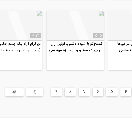
08:34
05:15
در تیرها
گفت‌وگو با شیده دشتی، اولین زن
ختصاصی
ایرانی که معتبرترین جایزه مهندسی
(ترجمه و زیرنویس اختصا
عمران آمریکا را...
موسسه ۸۰۸)
4
5
6
7
8
9
…
بعدی
انتها »