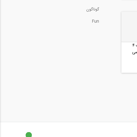
گوناگون
Fun
دیاگرام آزاد یک جسم صلب ۴
صی