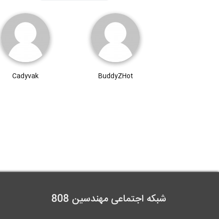
Cadyvak
BuddyZHot
شبکه اجتماعی مهندسین 808