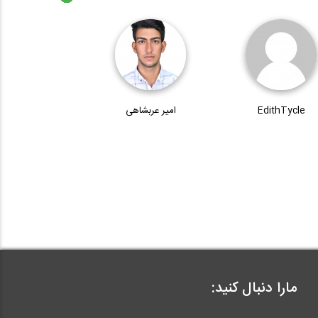
EdithTycle
امیر عربشاهی
مارا دنبال کنید: