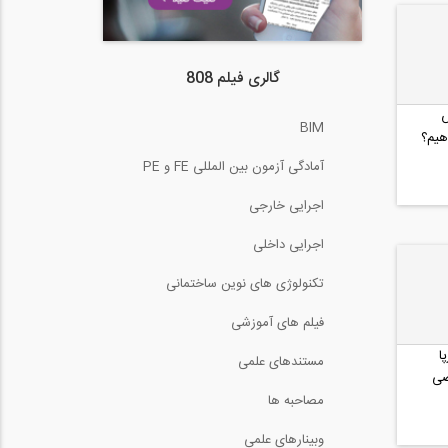
گالری فیلم 808
س
BIM
هیم؟
ی...
آمادگی آزمون بین المللی FE و PE
اجرایی خارجی
اجرایی داخلی
تکنولوژی های نوین ساختمانی
فیلم های آموزشی
ا
مستندهای علمی
صی
مصاحبه ها
وبینارهای علمی