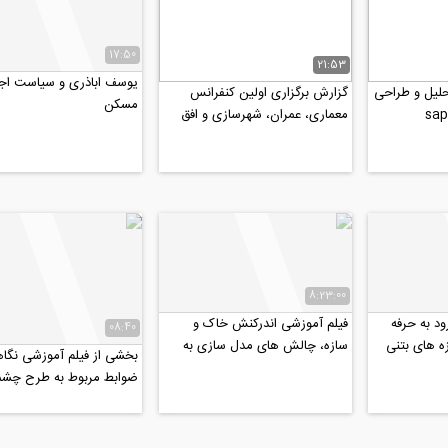
17:50
21:53
یوسف اباذری و سیاست اج
لیل و طراحی
گزارش برگزاری اولین کنفرانس
مسکن
معماری، عمران، شهرسازی و افق
های هنر اسلامی در...
8:23:00
ود به حرفه
فیلم آموزشی اندرکنش خاک و
08:40
ه های بتنی
سازه، چالش های مدل سازی به
بخشی از فیلم آموزشی نگاه
.
روش مستقیم و زیر سازه...
ضوابط مربوط به طرح چشم
در سازه های بتن آرمه...