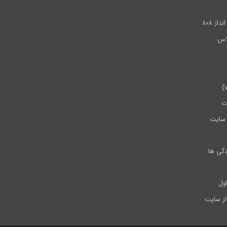
.
ز ۸۰۸
ت
سایت
دگی ها
ول
از سایت