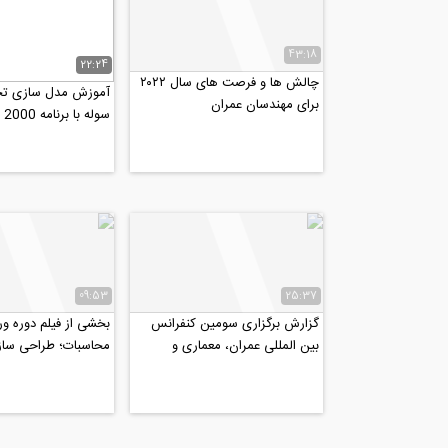
43:18
22:24
چالش ها و فرصت های سال ۲۰۲۲
آموزش مدل سازی تح
برای مهندسان عمران
سوله با برنامه sap 2000
09:53
25:37
گزارش برگزاری سومین کنفرانس
بخشی از فیلم دوره ور
بین المللی عمران، معماری و
محاسبات؛ طراحی ساز
طراحی شهری، شهریور97
(مطابق با مبحث نهم..