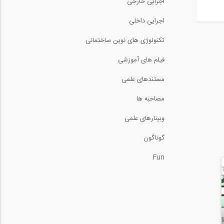
اجرایی خارجی
Holmes Makes It Right -
اجرایی داخلی
S01E03 part 2
تکنولوژی های نوین ساختمانی
Best of Holmes on
Homes - S01E05 -...
فیلم های آموزشی
مستندهای علمی
تحلیل قاب تحت بارهای گره
ای به روش...
مصاحبه ها
15:11
وبینارهای علمی
دوره اصول ساخت ساختمان
های متداول شهری...
گوناگون
Fun
نحوه باز کردن فایل های ایتبز
با پسوند...
5:19
Best of Holmes on
Homes - S01E06 -...