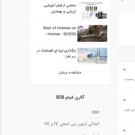
بخشی از فیلم آموزشی
ارزیابی و بهسازی...
6:02
Best of Holmes on
Homes - S01E03 -...
بارگذاری لرزه ای اتوماتیک در
نرم افزار...
28:20
مشاهده بیشتر
Holmes Makes It Right -
S01E02 part 2
کسی هست
Best of Holmes on
گالری فیلم 808
Homes - S01E04 -...
می تونم
BIM
بخشی از فیلم آموزشی
آمادگی آزمون بین المللی FE و PE
مدلسازی سقف یوبوت...
5:00