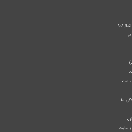
.
ز ۸۰۸
ت
سایت
دگی ها
ول
از سایت