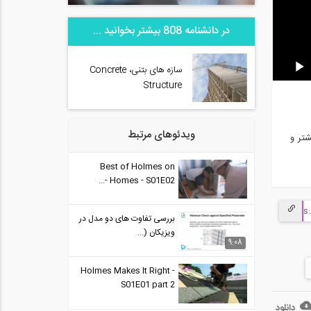
در دانشنامه 808 بیشتر بخوانید ...
سازه های بتنی، Concrete
Structure
ویدئوهای مرتبط
عات بیشتر و
Best of Holmes on
Homes - S01E02 -...
بررسی تفاوت های دو مدل در
ویزیکان (...
9:08
Holmes Makes It Right -
S01E01 part 2
دانلود