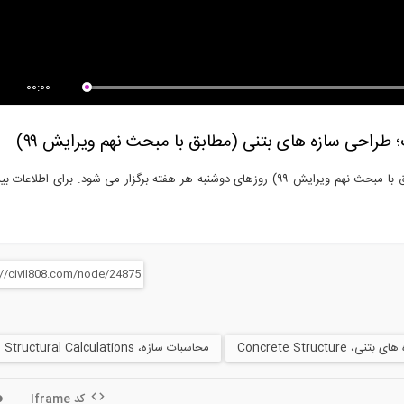
Best of Holmes on Home
بارگذاری لرزه ای اتوماتیک در نرم
S01E03 
افزار...
00:00
 طراحی سازه های بتنی (مطابق با مبحث نهم ویرایش ۹۹)
دوره ورود به حرفه محاسبات؛ طراحی سازه های بتنی (مطابق با مبحث نهم ویرایش ۹۹) روزهای دوشنبه هر هفته برگزار می شود. برای اطلا
بتنی، Concrete Structure
محاسبات سازه، Structural Calculations
کد Iframe