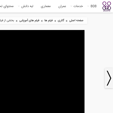
808
خدمات
عمران
معماری
لبه دانش
محتوای ت
»
»
»
»
صفحه اصلی
گالری
فیلم ها
فیلم های آموزشی
بخشی از فیلم
8
Best of Holmes on Homes -
برر
S01E02 -...
ویز
6:02