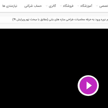
خصصی
آموزشگاه
فروشگاه
گالری
حساب شرکتی
نیازمندی ها
 دوره ورود به حرفه محاسبات؛ طراحی سازه های بتنی (مطابق با مبحث نهم ویرایش ۹۹)
9:0
سی تفاوت های دو مدل در
Holmes Makes It Right -
یکان (...
S01E01 part 2
28:20