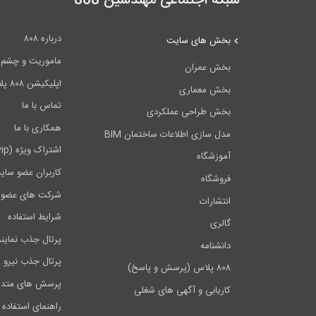
شبکه اجتماعی مهندسین 808
درباره ۸۰۸
بخش های سایت
ماموریت و چشم اندا
بخش عمران
اپلیکیشن ۸۰۸ پلاس
بخش معماری
تماس با ما
بخش طراحی عملکردی
همکاری با ما
مدل سازی اطلاعات ساختمان BIM
اشتراک ویژه (vip)
آموزشگاه
کاربران عضو سای
فروشگاه
شرکت های عضو 
انتشارات
شرایط استفاده
گالری
پرتال جذب نماین
دانشنامه
پرتال جذب نیرو
۸۰۸ پلاس (پرسش و پاسخ)
پرسش های متدا
کاریابی و آگهی های شغلی
راهنمای استفاده 