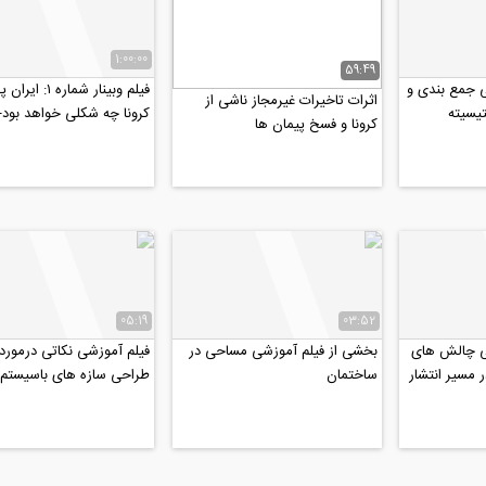
1:00:00
59:49
ی جمع بندی و
فیلم وبینار شماره ۱:
اثرات تاخیرات غیرمجاز ناشی از
یسیته
کرونا چه شکلی خواهد بود-
کرونا و فسخ پیمان ها
این شماره:...
05:19
03:52
ی چالش های
بخشی از فیلم آموزشی مساحی در
فیلم آموزشی نکاتی درمورد
مسیر انتشار
ساختمان
طراحی سازه های باسیستم
م...
دال مشبک (وافل)