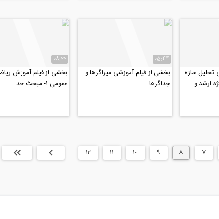
08:22
05:44
 تحليل سازه
بخشی از فیلم آموزشی میراگرها و
بخشی از فیلم آموزش رياض
ه ارشد و
جداگرها
عمومى ١- مبحث حد
7
8
9
10
11
12
…
بعدی
انتها »