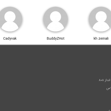
Cadyvak
BuddyZHot
kh zeinali
.
ز ۸۰۸