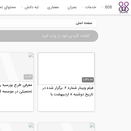
808
خدمات
عمران
معماری
لبه دانش
محتوای ت
صفحه اصلی
01:06
1:30:00
معرفی طرح بورسیه را
فیلم وبینار شماره ۲: برگزار شده در
تحصیلی در موسسه 808
تاریخ دوشنبه ۸ اردیبهشت با
موضوع: تغییر به...