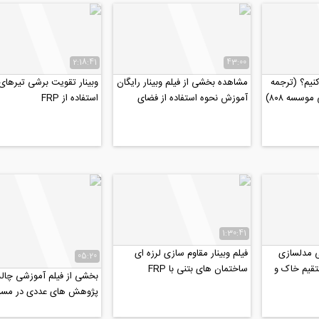
2:18:41
43:00
 کنیم؟ (ترجمه
مشاهده بخشی از فیلم وبینار رایگان
وبینار تقویت برشی تیرهای 
سسه ۸۰۸)
آموزش نحوه استفاده از فضای
استفاده از FRP
آنلاین برای توسعه...
1:30:41
ی مدلسازی
فیلم وبینار مقاوم سازی لرزه ای
05:20
قیم خاک و
ساختمان های بتنی با FRP
بخشی از فیلم آموزشی چا
پژوهش های عددی در مسیر 
مقاله موفق، قسمت اول...