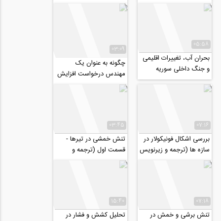
عمران، معماری و طراحی
(موضوع: مسئول ایمنی.
شهری، شهریور ۹۷
بهداشت کار و حفاظت...
05:58
03:09
بحران آب، تغییرات اقلیمی
چگونه به عنوان یک
و جنگ داخلی سوریه
مهندس درخواست افزایش
(ترجمه و زیرنویس
حقوق دهیم؟ (ترجمه و
اختصاصی موسسه 808)
زیرنویس اختصاصی...
03:45
07:16
بررسی اشکال فونیکولار در
تنش خمشی در تیرها -
سازه ها (ترجمه و زیرنویس
قسمت اول (ترجمه و
اختصاصی موسسه ۸۰۸)
زیرنویس اختصاصی
موسسه ۸۰۸)
15:40
07:18
تنش برشی و خمش در
تحلیل کشش و فشار در