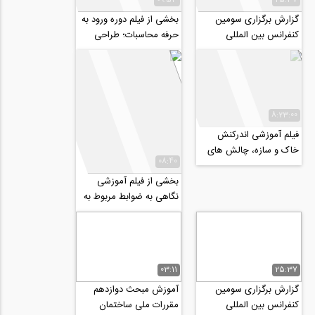
گزارش برگزاری سومین
بخشی از فیلم دوره ورود به
کنفرانس بین المللی
حرفه محاسبات؛ طراحی
عمران، معماری و طراحی
سازه های بتنی (مطابق با
شهری، شهریور97
مبحث نهم...
8:23:00
فیلم آموزشی اندرکنش
خاک و سازه، چالش های
08:40
مدل سازی به روش
مستقیم و زیر سازه...
بخشی از فیلم آموزشی
نگاهی به ضوابط مربوط به
طرح چشمه اتصال در سازه
های بتن آرمه...
03:11
25:37
گزارش برگزاری سومین
آموزش مبحث دوازدهم
کنفرانس بین المللی
مقررات ملی ساختمان