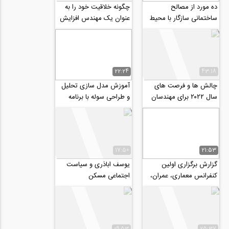
ده مورد از مصالح
چگونه خلاقیت خود را به
ساختمانی سازگار با محیط
عنوان یک مهندس افزایش
زیست
دهیم؟
22:24
43:18
چالش ها و فرصت های
آموزش مدل سازی تحلیل
سال ۲۰۲۲ برای مهندسان
و طراحی سوله با برنامه
عمران
sap 2000
17:50
21:53
گزارش برگزاری اولین
یوسف اباذری و سیاست
کنفرانس معماری، عمران،
اجتماعی مسکن
شهرسازی و افق های هنر
اسلامی در...
09:53
25:37