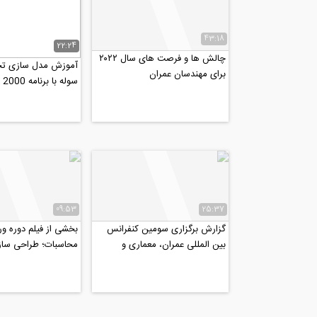
43:18
22:24
چالش ها و فرصت های سال ۲۰۲۲
آموزش مدل سازی تح
برای مهندسان عمران
سوله با برنامه sap 2000
09:53
25:37
گزارش برگزاری سومین کنفرانس
بخشی از فیلم دوره ور
بین المللی عمران، معماری و
محاسبات؛ طراحی ساز
طراحی شهری، شهریور97
(مطابق با مبحث نهم..