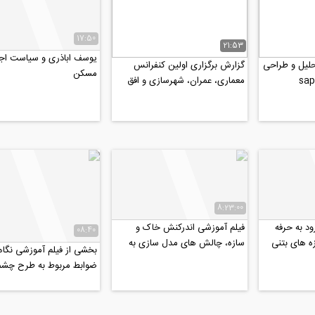
17:50
21:53
یوسف اباذری و سیاست اج
لیل و طراحی
گزارش برگزاری اولین کنفرانس
مسکن
معماری، عمران، شهرسازی و افق
های هنر اسلامی در...
8:23:00
ود به حرفه
فیلم آموزشی اندرکنش خاک و
08:40
ه های بتنی
سازه، چالش های مدل سازی به
بخشی از فیلم آموزشی نگاه
.
روش مستقیم و زیر سازه...
ضوابط مربوط به طرح چشم
در سازه های بتن آرمه...