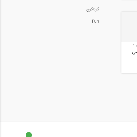
گوناگون
Fun
دیاگرام آزاد یک جسم صلب ۴
صی