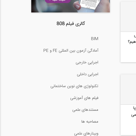
گالری فیلم 808
س
BIM
هیم؟
ی...
آمادگی آزمون بین المللی FE و PE
اجرایی خارجی
اجرایی داخلی
تکنولوژی های نوین ساختمانی
فیلم های آموزشی
ا
مستندهای علمی
صی
مصاحبه ها
وبینارهای علمی