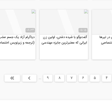
08:34
05:15
در تیرها
گفت‌وگو با شیده دشتی، اولین زن
ختصاصی
ایرانی که معتبرترین جایزه مهندسی
(ترجمه و زیرنویس اختصا
عمران آمریکا را...
موسسه ۸۰۸)
4
5
6
7
8
9
…
بعدی
انتها »