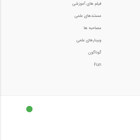
فیلم های آموزشی
برش و لنگر در تیرهای تحت
مستندهای علمی
بارهای مختلف (...
14:11
مصاحبه ها
آیا افزایش یا کاهش مقاطع
وبینارهای علمی
به نفع اطمینان...
4:20
گوناگون
بخشی از فیلم آموزشی
مدلسازی سقف یوبوت...
Fun
5:00
ارزیابی مقدار نیروی طراحی
اتصالات تیر...
3:08