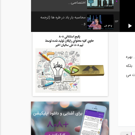
اختصاصی...
10:00
محاسبه بار باد در طره ها (ترجمه
23
و...
06:37
.
بهره
بلکه
ت می