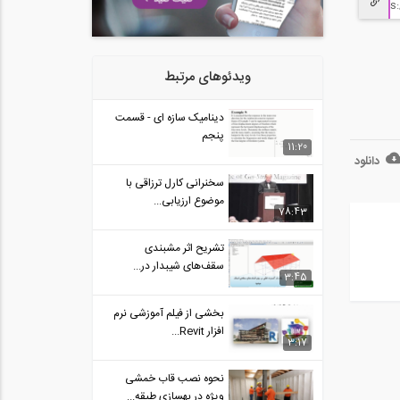
ویدئوهای مرتبط
دینامیک سازه ای - قسمت
پنجم
11:20
دانلود
سخنرانی کارل ترزاقی با
موضوع ارزیابی...
78:43
تشریح اثر مشبندی
سقف‌های شیبدار در...
3:45
بخشی از فیلم آموزشی نرم
افزار Revit...
3:17
نحوه نصب قاب خمشی
ویژه در بهسازی طبقه...