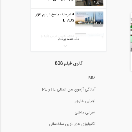
4:54
آنالیز طیف پاسخ در نرم افزار
ETABS
29:18
نحوه تعيين برش پايه و
مشاهده بیشتر
برش طبقات در...
2:56
محاسبه دوران گره ای در
گالری فیلم 808
تیرها ۱ (ترجمه و...
2:44
BIM
نگرشی بر ضریب رفتار در
طراحی سازه ها
42:50
آمادگی آزمون بین المللی FE و PE
تحلیل خرپای نامعین به
اجرایی خارجی
روش ماتریس...
14:27
اجرایی داخلی
کنترل فشردگی مقاطع
تکنولوژی های نوین ساختمانی
فولادی در برنامه...
3:23