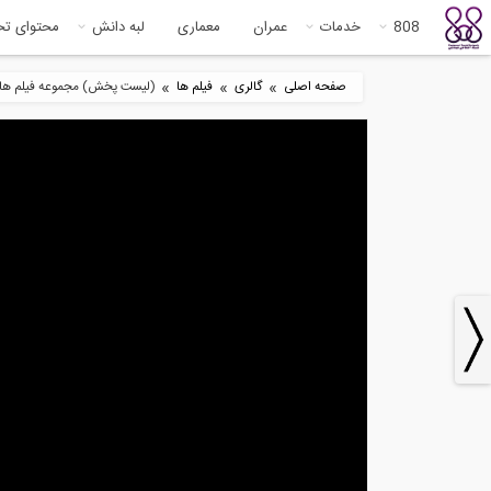
808
خدمات
عمران
معماری
لبه دانش
محتوای ت
»
»
»
صفحه اصلی
گالری
فیلم ها
(لیست پخش) مجموعه فیلم های Practical Engineering (ترجمه و دوبله اختصاص