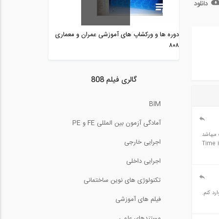
دانلود
آنالیز و طراحی در نرم افزار
ETABS 2015
دوره ها و ورکشاپ های آموزشی عمران و معماری
9:05
۸۰۸
طراحی دال RCC در نرم افزار
ETABS 2016-...
12:17
گالری فیلم 808
بررسی بی نظمی های
پیچشی با بارهای لرزه...
BIM
15:02
آمادگی آزمون بین المللی FE و PE
آنالیز تاریخچه زمانی در نرم
میباشد
افزار ETABS...
اجرایی خارجی
ین صورت است: Time incerement needed
25:28
اجرایی داخلی
نکاتی از ناپایداری سازه های
فضاکار از...
تکنولوژی های نوین ساختمانی
5:00
رد کنم.
فیلم های آموزشی
جابجایی عرشه پل فوق تحت
بار زلزله در...
مستندهای علمی
0:34