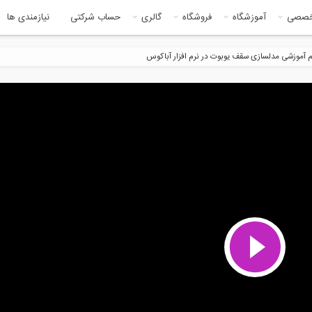
خصصی
آموزشگاه
فروشگاه
گالری
حساب شرکتی
نیازمندی ها
م آموزشی مدلسازی سقف یوبوت در نرم افزار آباکوس
8:42
5:5
 گذاری در Revit- قسمت دوم
مراحل ساخت یک ویلای شناور
4:28
8:4
ت دیوار با بلوک های بتنی
محافظت از انکر بولت ها حین بتن