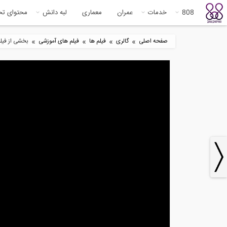
808
خدمات
عمران
معماری
لبه دانش
محتوای ت
»
»
»
»
صفحه اصلی
گالری
فیلم ها
فیلم های آموزشی
بخشی از فیل
1
4:47
انواع تکیه گاه در نرم افزار DeepEX
متریال
3
26:27
طراحی شالوده مرکب در نرم افزار
ساخ