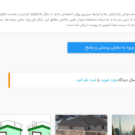
با سلام. من یه قطعه solid در آباکوس مدل سازی کردم و تمام
یه smooth step براش در نظر گرفتم که در مدت 10 ثانیه 5 میلی متر جا به جا میشه.متاسفانه نمودار تغییر مکانش مطابق این شکل اول وارد منفی میشه بع
م بدم تا درست بشه؟ تصویر به پیوست ارسال شده است
ورود به بخش پرسش و پاسخ
سال دیدگاه
وارد شوید
یا
ثبت نام کنید
.