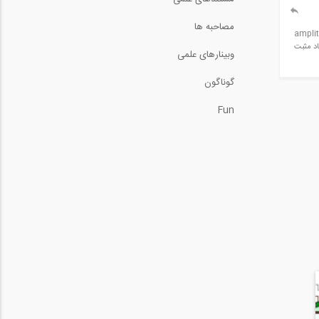
مصاحبه ها
 خواص و‌اندرکنش ها و شرایط مرزی‌رو بهش اختصاص دادم. از حلگر explicit کردم و در قسمت amplitude
د میاد مثبت
وبینارهای علمی
گوناگون
Fun