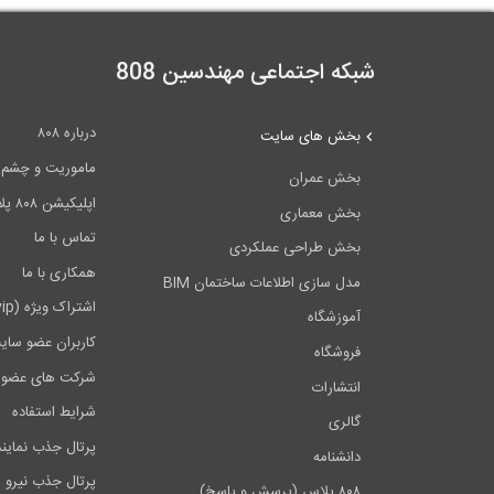
شبکه اجتماعی مهندسین 808
درباره ۸۰۸
بخش های سایت
ماموریت و چشم اندا
بخش عمران
اپلیکیشن ۸۰۸ پلاس
بخش معماری
تماس با ما
بخش طراحی عملکردی
همکاری با ما
مدل سازی اطلاعات ساختمان BIM
اشتراک ویژه (vip)
آموزشگاه
کاربران عضو سای
فروشگاه
شرکت های عضو 
انتشارات
شرایط استفاده
گالری
پرتال جذب نماین
دانشنامه
پرتال جذب نیرو
۸۰۸ پلاس (پرسش و پاسخ)