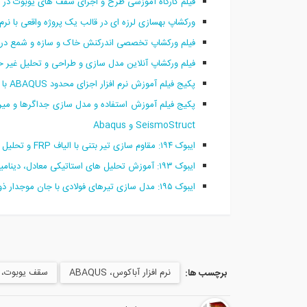
فیلم کارگاه آموزشی طرح و اجرای سقف های یوبوت در نرم افز
ورکشاپ بهسازی لرزه ای در قالب یک پروژه واقعی با نرم افزار 
فیلم ورکشاپ تخصصی اندرکنش خاک و سازه و شمع در ساختمان بلندمرتبه 54
فیلم ورکشاپ آنلاین مدل سازی و طراحی و تحلیل غیر خطی جد
پکیج فیلم آموزش نرم افزار اجزای محدود ABAQUS با کاربرد در مهندسی سازه
SeismoStruct و Abaqus
ایبوک ۱۹۴:‌ مقاوم سازی تیر بتنی با الیاف FRP و تحلیل دینامیکی آن در نرم افزار آباکوس
ایبوک ۱۹۳: آموزش تحلیل های استاتیکی معادل، دینامیکی طیفی، پوش اور و تاریخچه زمانی غیر خطی در نرم افزار ETABS
ایبوک ۱۹۵: مدل سازی تیرهای فولادی با جان موجدار ذوزنقه ای در نرم افزار آباکوس
نرم افزار آباکوس، ABAQUS
سقف یوبوت، u-boot Slab
برچسب ها: