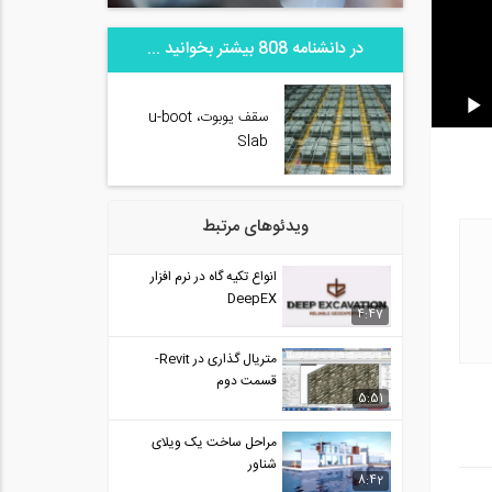
در دانشنامه 808 بیشتر بخوانید ...
سقف یوبوت، u-boot
Slab
ویدئوهای مرتبط
انواع تکیه گاه در نرم افزار
DeepEX
4:47
متریال گذاری در Revit-
قسمت دوم
5:51
مراحل ساخت یک ویلای
شناور
8:42