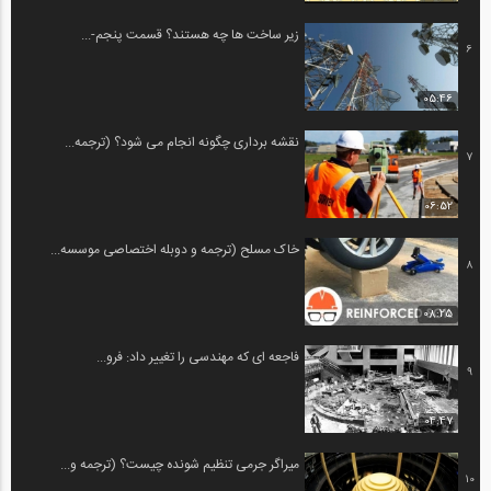
زیر ساخت ها چه هستند؟ قسمت پنجم-...
6
05:46
نقشه برداری چگونه انجام می شود؟ (ترجمه...
7
06:52
خاک مسلح (ترجمه و دوبله اختصاصی موسسه...
8
08:25
فاجعه ای که مهندسی را تغییر داد: فرو...
9
04:47
میراگر جرمی تنظیم شونده چیست؟ (ترجمه و...
10