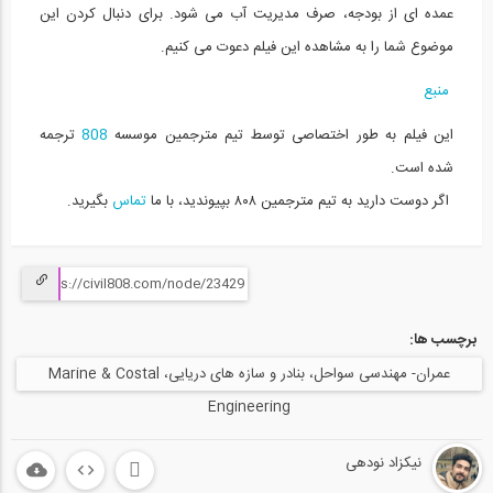
عمده ای از بودجه، ‌صرف مدیریت آب می شود. برای دنبال کردن این
طراحی بالابر فضایی (ترجمه و دوبله...
15
موضوع شما را به مشاهده این فیلم دعوت می کنیم.
09:41
منبع
شبیه سازی رفتار هیدرولیکی رودخانه (...
این فیلم به طور اختصاصی توسط تیم مترجمین موسسه
808
ترجمه
16
شده است.
08:14
اگر دوست دارید به تیم مترجمین ۸۰۸ بپیوندید، با ما
تماس
بگیرید.
عملکرد بتن رومی (ترجمه و زیرنویس...
17
08:56
برچسب ها:
پرش هیدرولیکی چیست؟ (ترجمه و زیرنویس...
18
عمران- مهندسی سواحل، بنادر و سازه های دریایی، Marine & Costal
Engineering
07:37
ساخت و ساز زیر آب (ترجمه و زیرنویس...
نیکزاد نودهی
19