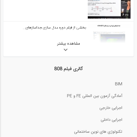
6:20
بخشی از فیلم دوره مدل سازی جداسازهای...
مشاهده بیشتر
4:01
بررسی عملکرد ستون تحت فشار و کمانش (...
گالری فیلم 808
6:43
BIM
بخشی از فیلم آموزش تکنیک های منحصر به...
آمادگی آزمون بین المللی FE و PE
4:35
اجرایی خارجی
محاسبه لنگر گیردار انتهایی در تیر تحت...
اجرایی داخلی
تکنولوژی های نوین ساختمانی
3:04