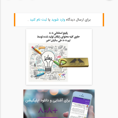
07:22
بتن پیش تنیده چیست؟ (ترجمه و زیرنویس...
برای ارسال دیدگاه
وارد شوید
یا
ثبت نام کنید
.
20
07:50
خاک های منبسط شونده چگونه باعث تخریب...
21
07:35
عملکرد برج آب (ترجمه و زیرنویس اختصاصی...
22
10:00
محاسبه بار باد در طره ها (ترجمه و...
23
06:37