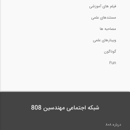
فیلم های آموزشی
متریال گذاری در Revit- قسمت اول
مستندهای علمی
6:22
مصاحبه ها
وبینارهای علمی
چگونه کاری که ما را به اهدافمان نمی...
گوناگون
4:49
Fun
معرفی تنظیمات مربوط به کاریابی و...
2:33
روش توزیع لنگر- تحلیل قاب های بدون حرکت...
شبکه اجتماعی مهندسین 808
14:41
درباره ۸۰۸
آنالیز و محاسبه بارها در پل های معلق (...