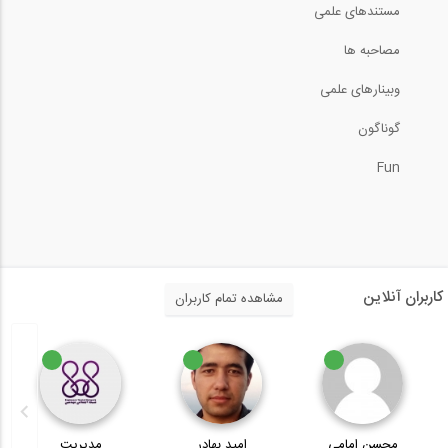
مستندهای علمی
3:33
مصاحبه ها
وبینارهای علمی
کاربرد روش آنالیز مستقیم
گوناگون
88:52
Fun
محاسبه مقدار سیمان و ماسه در مخلوط بتن
21:36
طراحی حوضچه ته نشینی مستطیلی
کاربران آنلاین
مشاهده تمام کاربران
6:19
جوشکاری افقی در قطعه با موقعیت عمودی
محسن امامی
امید بهادر
مدیریت
2:53