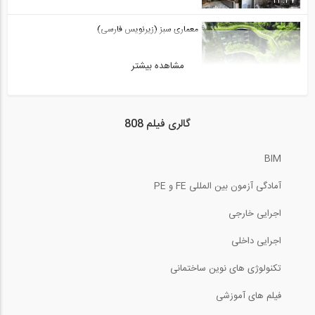
23:37
معماری سبز (زیرنویس فارسی)
مشاهده بیشتر
4:20
کارگاه ارزیابی وضعیت ایمنی ساختمان های...
گالری فیلم 808
28:30
BIM
آموزش جوشکاری (قسمت 5: جوشکاری در
حالت...
آمادگی آزمون بین المللی FE و PE
3:58
اجرایی خارجی
مفاهیم اساسی ضوابط لرزه ای
اجرایی داخلی
تکنولوژی های نوین ساختمانی
89:28
فیلم های آموزشی
آموزش جوشکاری (قسمت 6: جوشکاری در...