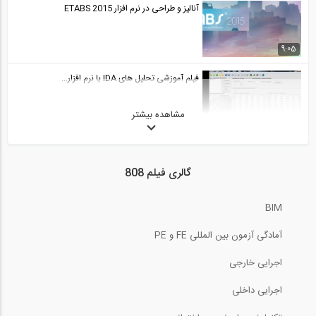
آنالیز و طراحی در نرم افزار ETABS 2015
9:05
فیلم آموزشی تحلیل های IDA با نرم افزار...
مشاهده بیشتر
90:00
آموزش اسکچاپ برای معماران - قسمت سوم
گالری فیلم 808
19:02
BIM
Construction stage analysis of bridge...
آمادگی آزمون بین المللی FE و PE
اجرایی خارجی
طراحی دال RCC در نرم افزار ETABS 2016-...
اجرایی داخلی