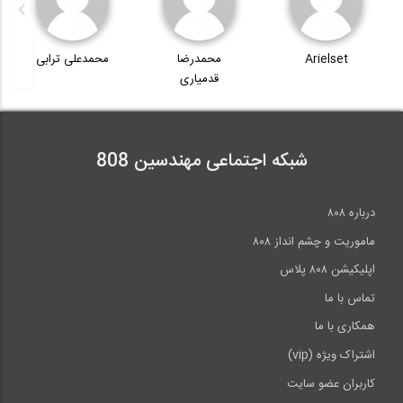
PLAXIS 2D & 3D - SoilTest
Arie
محمدرضا
محمدعلی ترابی
محسن زارعپ
قدمیاری
چگونه میشود یک طراح داخلی شد ؟
3:02
شبکه اجتماعی مهندسین 808
Moving load analysis of arch bridge
-1...
درباره ۸۰۸
ماموریت و چشم انداز ۸۰۸
اپلیکیشن ۸۰۸ پلاس
تماس با ما
همکاری با ما
اشتراک ویژه (vip)
کاربران عضو سایت