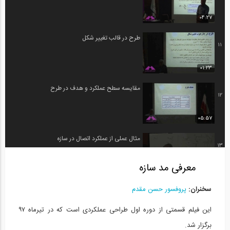
04:27
طرح در قالب تغییر شکل
11
01:23
مقایسه سطح عملکرد و هدف در طرح
12
05:57
مثال عملی از عملکرد اتصال در سازه
13
معرفی مد سازه
04:33
سخنران:
پروفسور حسن مقدم
ویدیوکست داستان من- شماره 1: داستان...
14
این فیلم قسمتی از دوره اول طراحی عملکردی است که در تیرماه ۹۷
30:12
برگزار شد.