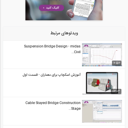
فیلم وبینار آشنایی با جداسازهای لرزه ای
24
1:40:52
فیلم وبینار آنالیز و طراحی لرزه ای و...
ویدئوهای مرتبط
25
Suspension Bridge Design - midas
1:27:08
Civil...
نظرات شرکت‌ کنندگان دوره طراحی عملکردی...
26
2:52
02:16
آموزش اسکچاپ برای معماران - قسمت اول
13:04
Cable Stayed Bridge Construction
Stage...