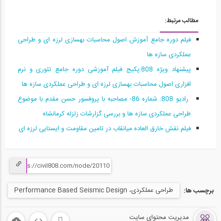
طراحی عملکردی در طراحی لرزه ای سازه ها...
15
مطالب مرتبط:
2:19:00
فیلم دوره جامع آموزش اصول محاسبات بهسازی لرزه ای و طراحی
عملکردی سازه ها
سمینار مقاوم سازی پل های طاقی سنگی راه...
16
پیشنهاد ویژه 808:پکیج فیلم آموزشی دوره جامع تئوری و نرم
افزاری اصول محاسبات بهسازی لرزه ای و طراحی عملکردی سازه ها
25:23
راديو 808: شماره 86- مصاحبه با پروفسور حسن مقدم با موضوع
قسمتی از فیلم معرفی بخش نرم افزاری دوره...
17
طراحی عملكردی سازه ها و بررسی گزارشات زلزله كرمانشاه
فیلم نقش خارق العاده میانقاب در تامین مقاومت و ایستایی لرزه ای
43
قسمتی از فیلم معرفی بخش نرم افزاری دوره...
18
49
طراحی عملکردی، Performance Based Seismic Design
برچسب ها:
قسمتی از فیلم معرفی بخش نرم افزاری دوره...
19
مدیریت محتوای سایت