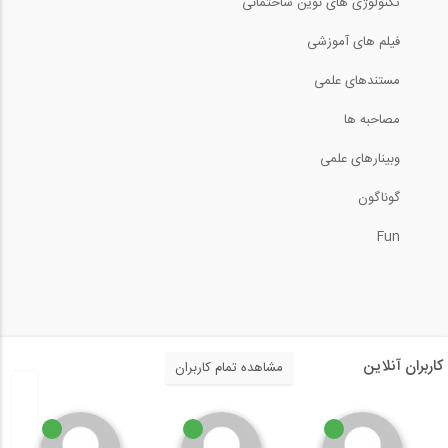
تکنولوژی های نوین ساختمانی
12:17
فیلم های آموزشی
فیلم آموزشی نرم افزار PLAXIS
مستندهای علمی
32:19
مصاحبه ها
وبینارهای علمی
فیلم مقایسه رفتار لرزه‌ای یک میانقاب با...
گوناگون
2:40
Fun
midas Civil webinar PSC Box Girder...
بررسی بی نظمی های پیچشی با بارهای لرزه...
کاربران آنلاین
مشاهده تمام کاربران
15:02