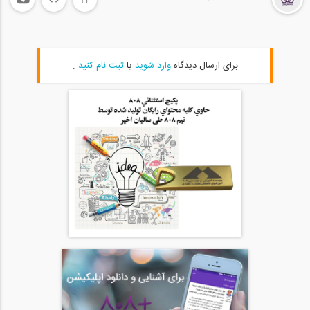
59
روش های افزایش استقامت سازه
20
برای ارسال دیدگاه
وارد شوید
یا
ثبت نام کنید
.
04:49
معیار پذیرش رفتاری در قاب خمشی فولادی
21
07:57
فیلم کامل ورکشاپ بهسازی لرزه ای در قالب...
22
1:46:00
چرا باید ساختمان های قدیمی را در برابر...
23
11:27