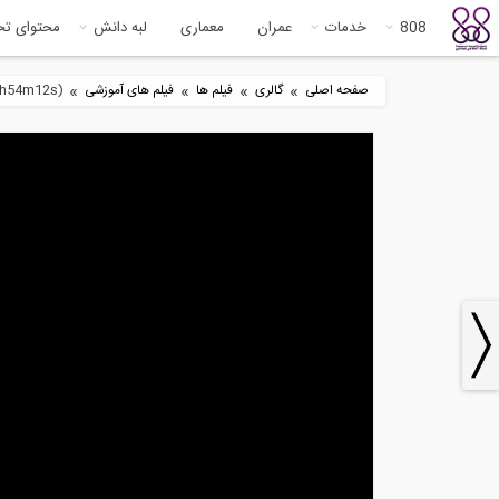
808
خدمات
عمران
معماری
لبه دانش
محتوای ت
»
»
»
»
صفحه اصلی
گالری
فیلم ها
فیلم های آموزشی
00h54m12s)
3
آموزش طراحی سازه های بتن مسلح
فیلم 
قسمت...
25:21