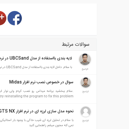
سوالات مرتبط
لایه بندی بااستفاده از مدل UBCSand در نرم افزار میداس
با سلام. داخل لایه بندی بااستفاده از مدل UBCSand در نرم افزار میداس چه اطلاعاتی از خاک لازمه که وارد بشه؟
0پاسخ
سوال در خصوص نصب نرم افزار Midas
2پاسخ
 reinstalling the program to fix this problem.
نحوه مدل سازی لرزه ای در نرم افزار Midas GTS NX
0پاسخ
نمی کنه ممنون میشم راهنمایی کنید