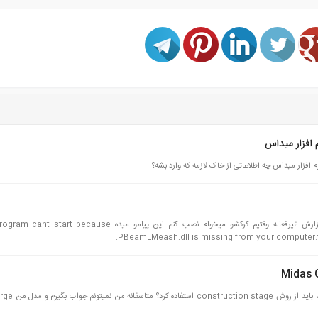
.سلام ببخشید برنامه میداس رو نصب کردم ولی نوار ابزارش غیرفعاله وقتیم کرکشو میخوام نصب کنم این پیامو میده ecause
PBeamLMeash.dll is missing from your computer.try
با سلام در تحلیل لرزه ای شیب خاکی با وجود بار استات