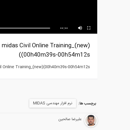
طراحی دستی تیر بتنی با استفاده از
آمو
خروجی...
قسم
00:00
 midas Civil Online Training_(new)
(00h40m39s-00h54m12s)
vil Online Training_(new)(00h40m39s-00h54m12s)
نرم افزار مهندسی MIDAS
برچسب ها:
علیرضا صالحین