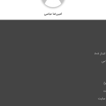
امیررضا عباسی
.
ز ۸۰۸
ت
سایت