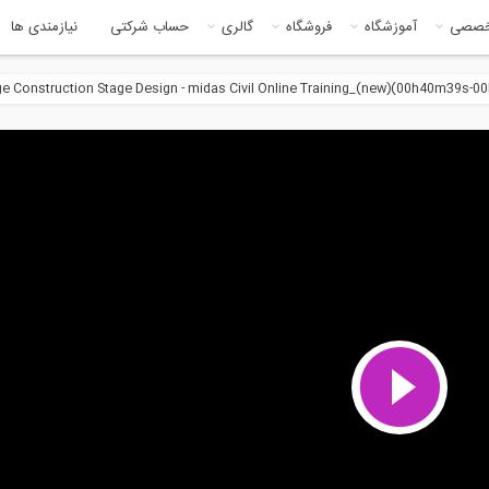
خصصی
آموزشگاه
فروشگاه
گالری
حساب شرکتی
نیازمندی ها
ge Construction Stage Design - midas Civil Online Training_(new)(00h40m39s-
23:0
آموزشی Etabs_-...
Composite Precast Infill
Beam Bridge_(...
18:03