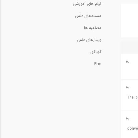
فیلم های آموزشی
مستندهای علمی
مصاحبه ها
وبینارهای علمی
گوناگون
Fun
The program cant start b
یکی، باید از روش construction stage استفاده کرد؟ متاسفانه من نمیتونم جواب بگیرم و مدل من converge