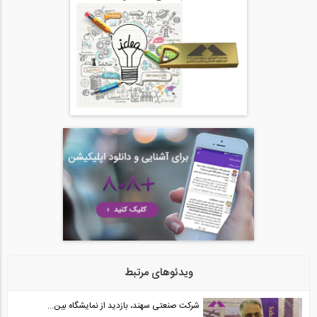
فیلم وبینار آشنایی با جداسازهای لرزه ای
24
1:40:52
فیلم وبینار آنالیز و طراحی لرزه ای و...
25
1:27:08
نظرات شرکت‌ کنندگان دوره طراحی عملکردی...
26
02:16
ویدئوهای مرتبط
شرکت صنعتی سهند، بازدید از نمایشگاه بین...