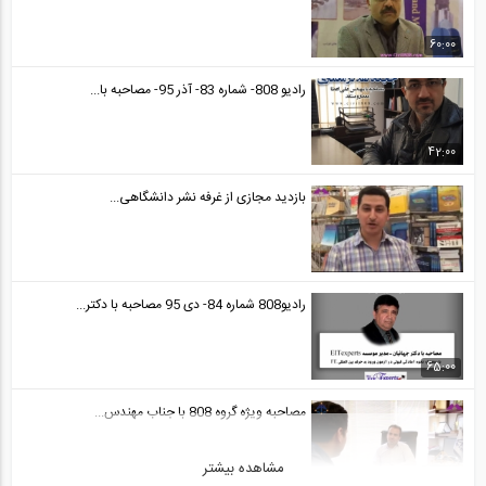
60:00
رادیو 808- شماره 83- آذر 95- مصاحبه با...
42:00
بازدید مجازی از غرفه نشر دانشگاهی...
رادیو808 شماره 84- دی 95 مصاحبه با دکتر...
65:00
مصاحبه ویژه گروه 808 با جناب مهندس...
مشاهده بیشتر
22:27