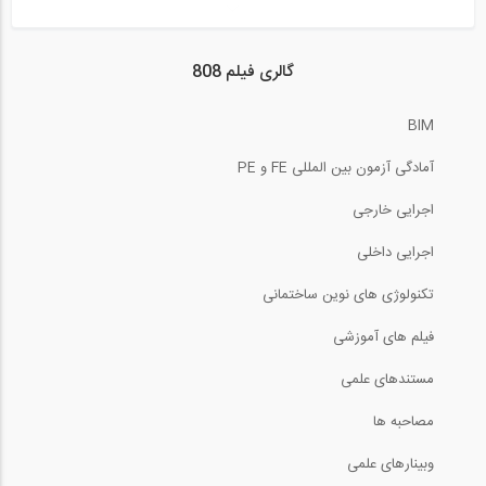
روش محاسبه مقدار مواد تشکیل دهنده بتن...
گالری فیلم 808
6:43
BIM
مصاحبه ویژه گروه 808 با شرکت فضاسازه...
آمادگی آزمون بین المللی FE و PE
22:27
اجرایی خارجی
صحبت های دکتر ناطقی در مورد ساختمان...
اجرایی داخلی
تکنولوژی های نوین ساختمانی
11:47
فیلم های آموزشی
سری انتقال تجربه (مهندس طالقانی) ،...
مستندهای علمی
22:27
مصاحبه ها
وبینارهای علمی
طراحی دال های دو طرفه بتن آرمه با نرم...