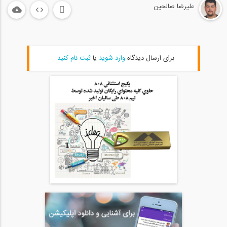
علیرضا صالحین
59
روش های افزایش استقامت سازه
20
برای ارسال دیدگاه
وارد شوید
یا
ثبت نام کنید
.
04:49
معیار پذیرش رفتاری در قاب خمشی فولادی
21
07:57
فیلم کامل ورکشاپ بهسازی لرزه ای در قالب...
22
1:46:00
چرا باید ساختمان های قدیمی را در برابر...
23
11:27