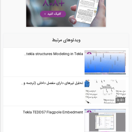
فیلم وبینار آشنایی با جداسازهای لرزه ای
24
1:40:52
فیلم وبینار آنالیز و طراحی لرزه ای و...
25
ویدئوهای مرتبط
1:27:08
tekla structures Modeling in Tekla...
نظرات شرکت‌ کنندگان دوره طراحی عملکردی...
26
02:16
تحلیل تیرهای دارای مفصل داخلی (ترجمه و...
5:51
Tekla TEDDS7 Flagpole Embedment