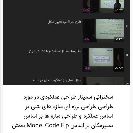
04:27
طرح در قالب تغییر شکل
11
01:23
مقایسه سطح عملکرد و هدف در طرح
12
05:57
مثال عملی از عملکرد اتصال در سازه
13
سخنرانی سمینار طراحی عملکردی در مورد
04:33
طراحی طراحی لرزه ای سازه های بتنی بر
ویدیوکست داستان من- شماره 1: داستان...
14
اساس عملکرد و طراحی سازه ها بر اساس
تغییرمکان بر اساس Model Code Fip بخش
30:12