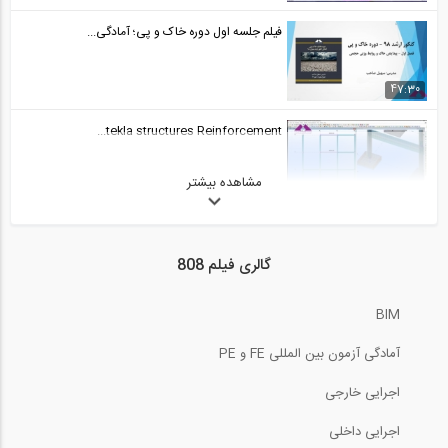
فیلم جلسه اول دوره خاک و پی؛ آمادگی...
47:30
tekla structures Reinforcement...
مشاهده بیشتر
بخشی از فیلم کنترل دستی طبقه نرم
گالری فیلم 808
15:00
BIM
Tekla Structures for Industrial...
آمادگی آزمون بین المللی FE و PE
اجرایی خارجی
جلسه اول دوره دینامیک خاک؛ آمادگی کنکور...
اجرایی داخلی