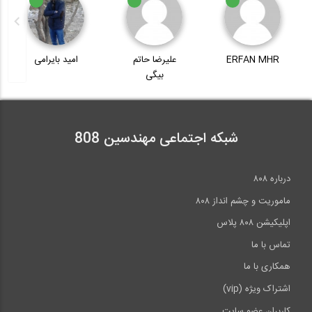
سمینار "خرافات آب" با سخنرانی...
علیرضا حاتم
امید بایرامی
مصیب کماسی
2:52
بیگی
کاربرد نرم افزار Visicon برای مهندسان...
5:18
شبکه اجتماعی مهندسین 808
Tekla Structures for Industrial...
درباره ۸۰۸
ماموریت و چشم انداز ۸۰۸
اپلیکیشن ۸۰۸ پلاس
تماس با ما
همکاری با ما
اشتراک ویژه (vip)
کاربران عضو سایت