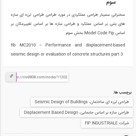
سوم
طراحی عملکردی در طراحی لرزه ای سازه ها...
15
سخنرانی سمینار طراحی عملکردی در مورد طراحی طراحی لرزه ای سازه
های بتنی بر اساس عملکرد و طراحی سازه ها بر اساس تغییرمکان بر
2:19:00
اساس Model Code Fip بخش سوم
سمینار مقاوم سازی پل های طاقی سنگی راه...
16
fib MC2010 – Performance and displacement-based
25:23
seismic design or evaluation of concrete structures part 3
قسمتی از فیلم معرفی بخش نرم افزاری دوره...
17
43
برچسب ها:
قسمتی از فیلم معرفی بخش نرم افزاری دوره...
18
طراحی لرزه ای ساختمان، Seismic Design of Buildings
طراحی سازه بر اساس جابجایی، Displacement Based Design
49
شرکت FIP INDUSTRIALE
قسمتی از فیلم معرفی بخش نرم افزاری دوره...
19