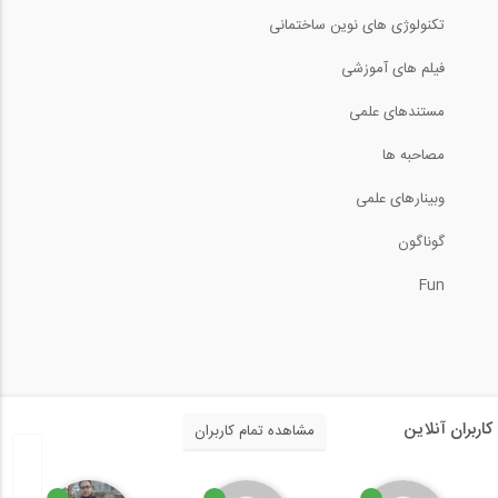
تکنولوژی های نوین ساختمانی
1:19
فیلم های آموزشی
Tekla Structures 20 New Features
مستندهای علمی
مصاحبه ها
وبینارهای علمی
بخشی از فیلم کنترل دستی واژگونی
گوناگون
15:00
Fun
Tekla Structures for Industrial...
پیشینه روش طراحی عملکردی در ایران
کاربران آنلاین
مشاهده تمام کاربران
1:46