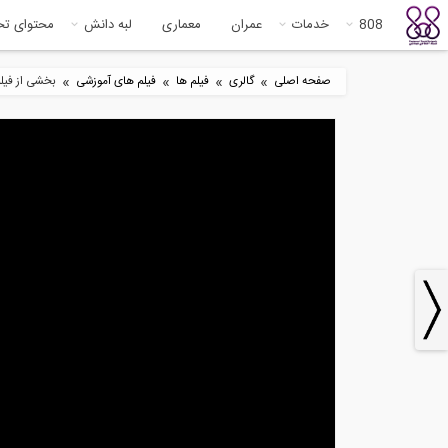
808
خدمات
عمران
معماری
لبه دانش
محتوای ت
»
»
»
»
صفحه اصلی
گالری
فیلم ها
فیلم های آموزشی
بخشی از فیلم
2
3:40
ساخت یک ویلای بتن مسلح
متریال
1
9:43