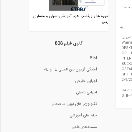
ارائه ای از دکتر محمود
کسی هست
هریسچیان (هیئت...
دوره ها و ورکشاپ های آموزشی عمران و معماری
40:44
۸۰۸
تحلیل سازه، روش مقطع
(ترجمه و دوبله...
بدون پی
4:42
گالری فیلم 808
Warning Me :
DESKT
پل بتنی با عرشه پیش تنیده
OR IL
و مجهز به...
BIM
INTER
0:12
BUCKL
آمادگی آزمون بین المللی FE و PE
OBTAI
تنش فون میسز چیست؟
SHIFTIN
(ترجمه و دوبله...
2/9/2
اجرایی خارجی
6:47
Linea
CAREF
اجرایی داخلی
آموزش تعریف مسلح کننده
STIFF
در نرم افزار...
تکنولوژی های نوین ساختمانی
19:04
فیلم های آموزشی
کنترل معیارهای پذیرش
مختلف در تحلیل...
مستندهای علمی
1:36