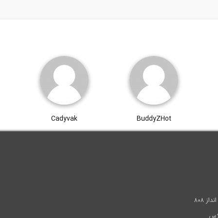
Cadyvak
BuddyZHot
.
ز ۸۰۸