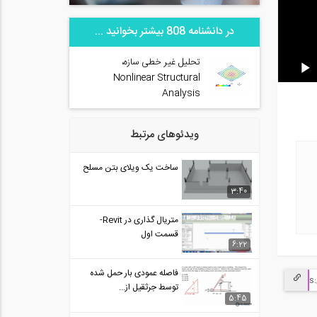
در دانشنامه 808 بیشتر بخوانید ...
تحلیل غیر خطی سازه،
Nonlinear Structural
Analysis
ویدئوهای مرتبط
ساخت یک ویلای بتن مسلح
3:40
متریال گذاری در Revit-
قسمت اول
6:22
فاصله عمودی بار حمل شده
توسط جرثقیل از...
5:45