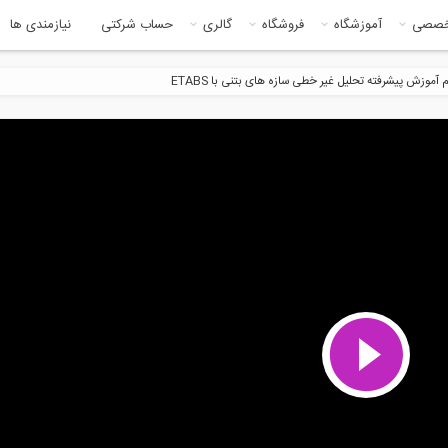
خصصی
آموزشگاه
فروشگاه
گالری
حساب شرکتی
نیازمندی ها
 آموزش پیشرفته تحلیل غیر خطی سازه های بتنی با ETABS
5:45
6:2
 گذاری در Revit- قسمت اول
فاصله عمودی بار حمل شده توسط
جرثقیل از...
13:02
10:3