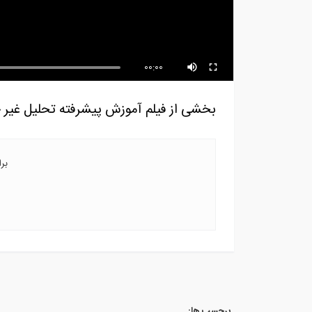
ساخت پله های قوسی آجری (ترجمه
تخص
و دوبله...
در ن
00:00
بخشی از فیلم آموزش پیشرفته تحلیل غیر خطی 
بر
برچسب ها: