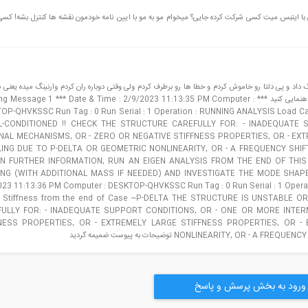
ه های بتنی با ایتبس میت کسی شرکت کرده جایی؟ میخوام مو به مو با ایین نامه خودمون نقشه ها کنترل بشه! 
نگ داد و پی دلتا رو خاموش کردم و خطا ها رو برطرف کردم ولی وقتی دوباره ران کردم وارنینگ میده یعنی 
دلتا وارنینگ نداره و با پی دلتا وارنینگ داره ممنون میشم راهنمایی کنید *** ssage 1 *** Date & Time : 2/9/2023 11:13:35 PM Computer
OP-QHVKSSC Run Tag : 0 Run Serial : 1 Operation : RUNNING ANALYSIS Load 
L-CONDITIONED !! CHECK THE STRUCTURE CAREFULLY FOR: - INADEQUATE
NAL MECHANISMS, OR - ZERO OR NEGATIVE STIFFNESS PROPERTIES, OR - EXT
ING DUE TO P-DELTA OR GEOMETRIC NONLINEARITY, OR - A FREQUENCY SHI
N FURTHER INFORMATION, RUN AN EIGEN ANALYSIS FROM THE END OF THI
G (WITH ADDITIONAL MASS IF NEEDED) AND INVESTIGATE THE MODE SHAPES *** Warning Message 2 *** Date & Ti
023 11:13:36 PM Computer : DESKTOP-QHVKSSC Run Tag : 0 Run Serial : 1 Opera
r Stiffness from the end of Case ~P-DELTA THE STRUCTURE IS UNSTABLE O
ULLY FOR: - INADEQUATE SUPPORT CONDITIONS, OR - ONE OR MORE INTER
NESS PROPERTIES, OR - EXTREMELY LARGE STIFFNESS PROPERTIES, OR -
NONLINEARITY, توضیحات به پیوست ضمیمه گردید
ورود به بخش پرسش و پاسخ