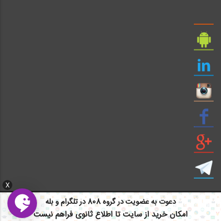
X
دعوت به عضویت در گروه 808 در تلگرام و بله
امکان خرید از سایت تا اطلاع ثانوی فراهم نیست
ایمیل: info civil808.com | ایمیل: saze808 gmail.com