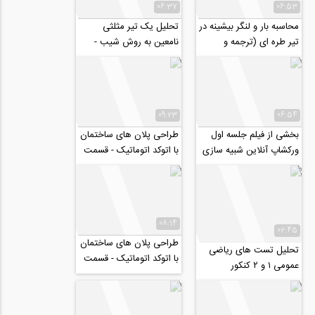
06:37
06:53
محاسبه بار و لنگر بیشینه در
تحلیل یک تیر مثلثی
تیر طره ای (ترجمه و
نامعین به روش شیب -
زیرنویس اختصاصی
افت (ترجمه و زیرنویس
موسسه ۸۰۸)
اختصاصی موسسه ۸۰۸)
09:23
06:54
بخشی از فیلم جلسه اول
طراحی پلان های ساختمان
ورکشاپ آنلاین شبیه سازی
با اتوکد اتوماتیک - قسمت
جریان سیال در داخل خاک
دوم
با نرم...
08:14
02:45
طراحی پلان های ساختمان
تحلیل تست های ریاضی
با اتوکد اتوماتیک - قسمت
عمومی ۱ و ۲ کنکور
اول
کارشناسی ارشد (MBA،
صنـايع، عمـران،...