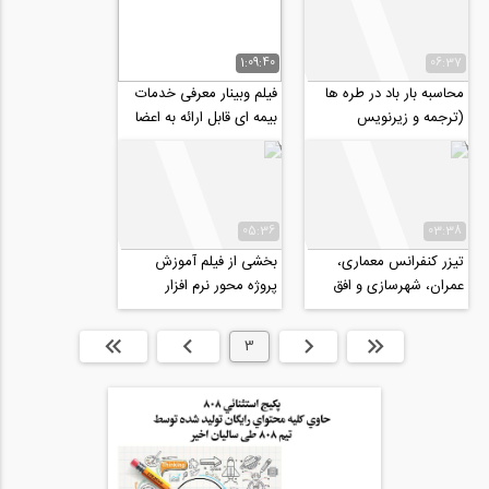
1:09:40
06:37
محاسبه بار باد در طره ها
فیلم وبینار معرفی خدمات
(ترجمه و زیرنویس
بیمه ای قابل ارائه به اعضا
اختصاصی موسسه ۸۰۸)
جامعه مهندسان مشاور
ایران
05:36
03:38
تیزر کنفرانس معماری،
بخشی از فیلم آموزش
عمران، شهرسازی و افق
پروژه محور نرم افزار
های هنر اسلامی در بیانیه
PLAXIS 2D
گام دوم...
ابتدا
قبلی
3
بعدی
انتها »