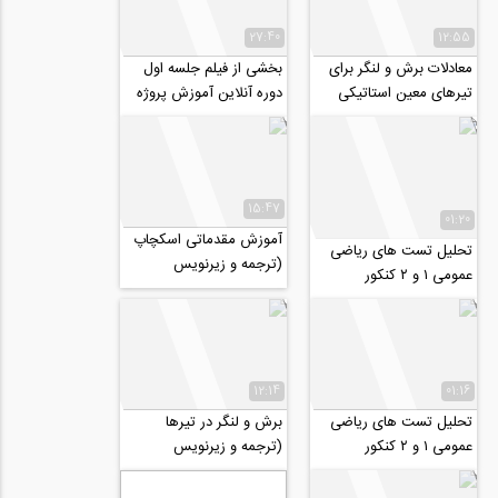
27:40
12:55
معادلات برش و لنگر برای
بخشی از فیلم جلسه اول
تیرهای معین استاتیکی
دوره آنلاین آموزش پروژه
(ترجمه و زیرنویس
محور نرم افزار PLAXIS
اختصاصی موسسه ۸۰۸)
2D
15:47
01:20
آموزش مقدماتی اسکچاپ
تحلیل تست های ریاضی
(ترجمه و زیرنویس
عمومی ۱ و ۲ کنکور
اختصاصی موسسه ۸۰۸)
کارشناسی ارشد (MBA،
صنـايع، عمـران،...
12:14
01:16
تحلیل تست های ریاضی
برش و لنگر در تیرها
عمومی ۱ و ۲ کنکور
(ترجمه و زیرنویس
کارشناسی ارشد (MBA،
اختصاصی)
صنـايع، عمـران،...