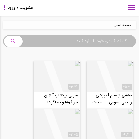
صفحه اصلی
03:24
05:00
بخشی از فیلم آموزشی
معرفی ورکشاپ آنلاین
رياضى عمومى ١ - مبحث
میراگرها و جداگرها
مشتق و کاربرد مشتق
03:05
04:36