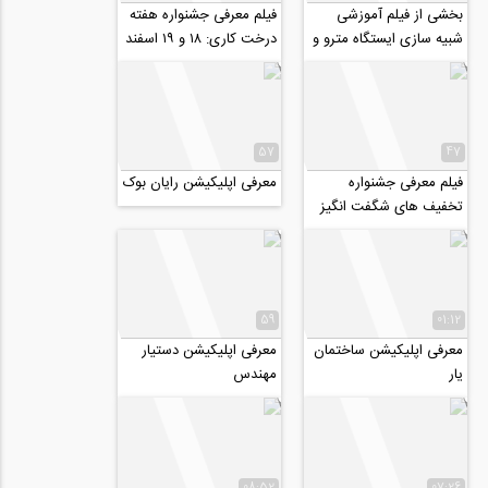
بخشی از فیلم آموزشی
فیلم معرفی جشنواره هفته
شبیه سازی ایستگاه مترو و
درخت کاری: ۱۸ و ۱۹ اسفند
پل با نرم افزار FLAC 2D
ماه ۹۸
57
47
فیلم معرفی جشنواره
معرفی اپلیکیشن رایان بوک
تخفیف های شگفت انگیز
هفته مهندس، ۳ تا ۹
اسفند
59
01:12
معرفی اپلیکیشن ساختمان
معرفی اپلیکیشن دستیار
یار
مهندس
08:52
07:26