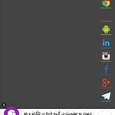
X
دعوت به عضویت در گروه 808 در تلگرام و بله