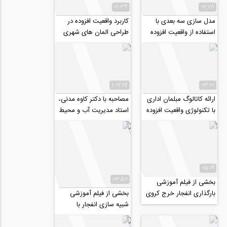
01:34
02:28
مدل سازی سه بعدی با
کاربرد واقعیت افزوده در
استفاده از واقعیت افزوده
طراحی المان های شهری
1:02:17
03:00
ارائه کاتالوگ مبلمان اداری
مصاحبه با دکتر کاوه مدنی،
با تکنولوژی واقعیت افزوده
استاد مدیریت آب و محیط
(AR)
زیست امپریال کالج لندن
05:19
03:52
بخشی از فیلم آموزشی
بارگذاری انفجار خرج کروی
بخشی از فیلم آموزشی
در سطح زمین و تاثیرش بر
شبیه سازی انفجار با
روی تونل...
هایدروکد Autodyn در هوا
و سطح زمین (...