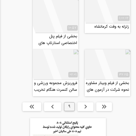
1:00:02
زلزله به وقت کرمانشاه
10:57
بخشی از فیلم پنل
اختصاصی استارتاپ های
فعال در صنعت ساخت و
ساز برگزار شده در...
02:01
32:25
بخشی از فیلم وبينار مشاوره
فروریزش مجموعه ورزشی و
نحوه شركت در آزمون های
سالن کنسرت هنگام تخریب
بين المللی FE/PE
در سن پترزبورگ
ابتدا
قبلی
9
بعدی
انتها »