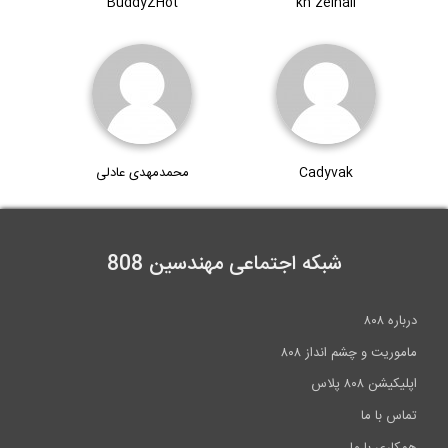
BuddyZHot
kh zeinali
بخشی از فیلم آموزشی طراحی اتصالات جوشی...
14:59
ماجرای آب: قسمت دوم (بارندگی و تبخیر در...
Cadyvak
محمدمهدی عادلی
4:58
شبکه اجتماعی مهندسین 808
درباره ۸۰۸
ماموریت و چشم انداز ۸۰۸
اپلیکیشن ۸۰۸ پلاس
تماس با ما
همکاری با ما