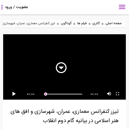
»
»
»
»
صفحه اصلی
گالری
فیلم ها
گوناگون
تیزر کنفرانس معماری، عمران، شهرسازی و اف
5:19
4:38
88:12
مستند نسیان (تخریب
محاسبه دوران مفصل ها
بخشی از فیلم آموزشی
بافت تاریخی مشهد)
در تیرها ۴ (ترجمه...
شبیه سازی جامع...
8:40
26:43
6:58
00:00
00:00
رسم دیاگرام برش و لنگر
متودولوژی آسیب پذیری
بررسی میلگردهای مدل
یک تیر تحت بار...
لرزه ای شریانهای...
تکلا در نرم افزار...
تیزر کنفرانس معماری، عمران، شهرسازی و افق های
هنر اسلامی در بیانیه گام دوم انقلاب