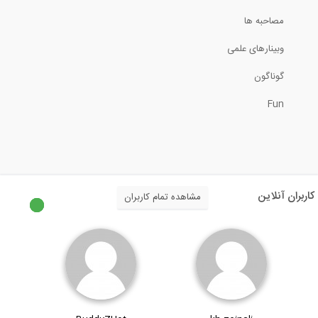
مصاحبه ها
90:00
وبینارهای علمی
بخشی از فیلم آموزش طراحی سازه با نرم...
گوناگون
Fun
5:11
آنالیز در OpenSees
6:51
کاربران آنلاین
مشاهده تمام کاربران
بخشی از فیلم آموزشی مدل سازی جامع تیر...
3:45
ماجرای آب: قسمت اول (چرخه آب)
4:11