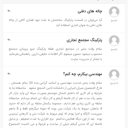
چاله های دفنی
آیا می‌توان در قسمت پارکینگ ساختمان به علت نبود فضای کافی از چاله
0پاسخ
های دفنی به عنوان انباری استفاده کرد
پارکینگ مجتمع تجاری
سلام وقت بخیر در مجتمع تجاری طبقه پارکینگ جزو زیربنای مجتمع
0پاسخ
محسوب میشود ممنون میشوم اگر اطلاعات دقیقی دارین راهنمائی بفرمائید
با تشکر از مدیریت سایت
مهندسی بیکارم، چه کنم؟
سلام وقت بخیر خدمت مهندسین و اساتید گرامی بنده 30 سالم هستش ،
79پاسخ
فارغ التحصیل عمران اجرایی از دانشکده ثامن الحجج مشهد . متاسفانه بنا به
شرایط و کم کاری که داشتم تابحال نتونستم بصورت حرفه ای وارد بازار کار
بشم، یک مدت هم از کار فاصله گرفتم و کار دیگه ای انجام میدادم. متاسفانه
سابقه ی کاری زیادی هم ندارم ، مجموعا یکسال سابقه ی کار دارم که حدود
4 ماهش مربوط به یک شرکت بتن بوده که نمونه میگرفتم فقط و 8 ماهم
سرپرست کارگاه و اجرا بودم که اونم مربوط به شرکت بتن و کارهای ترمیمی
بوده . بعد از اون دیگه فعالیتی نداشتم . نرم افزاری به شدت ضعیفم ، و بدلیل
فاصله ای که مدتی گرفتم خیلی از مباحث و فرمولا و من الحیث المجموع