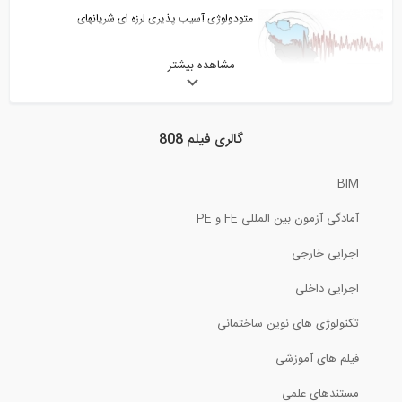
متودولوژی آسیب پذیری لرزه ای شریانهای...
مشاهده بیشتر
26:43
بررسی میلگردهای مدل تکلا در نرم افزار...
گالری فیلم 808
8:40
BIM
ارزیابی و بررسی سیستمهای مقاوم سازی هتل...
آمادگی آزمون بین المللی FE و PE
اجرایی خارجی
26:28
اجرایی داخلی
همزاد دیجیتال در شهرهای دیجیتال
تکنولوژی های نوین ساختمانی
35:18
فیلم های آموزشی
فیلم کامل وبینار چهارم از مجموعه وبینار...
مستندهای علمی