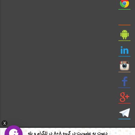
X
دعوت به عضویت در گروه 808 در تلگرام و بله