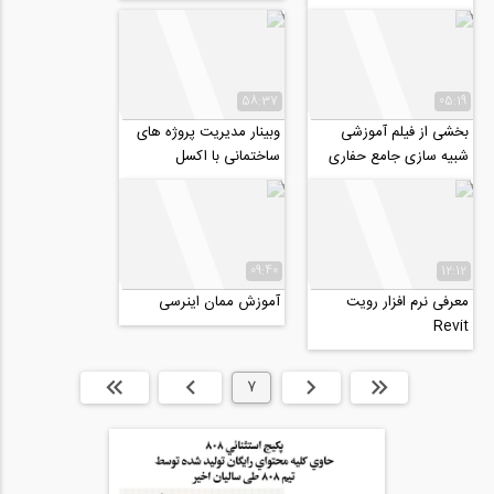
موضوع: "کاربرد واقعیت...
58:37
05:19
بخشی از فیلم آموزشی
وبینار مدیریت پروژه‌ های
شبیه سازی جامع حفاری
ساختمانی با اکسل
مکانیزه سپری تونل با
TBM در نرم افزار...
09:40
12:12
معرفی نرم افزار رویت
آموزش ممان اینرسی
Revit
ابتدا
قبلی
7
بعدی
انتها »