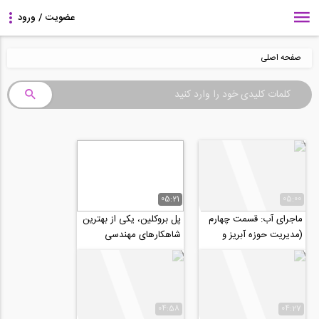
صفحه اصلی
05:21
05:00
ماجرای آب: قسمت چهارم
پل بروکلین، یکی از بهترین
(مدیریت حوزه آبریز و
شاهکارهای مهندسی
تعریف خشکسالی)
(ترجمه و زیرنویس
اختصاصی موسسه ۸۰۸)
04:58
04:27