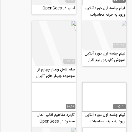
فیلم جلسه اول دوره آنلاین
آنالیز در OpenSees
ورود به حرفه محاسبات؛
طراحی سازه های فولادی
1:41:45
فیلم جلسه اول دوره آنلاین
آموزش کاربردی نرم افزار
1:30:00
PLAXIS 2D 2020
فیلم کامل وبینار چهارم از
مجموعه وبینار های "ایران
پس از کرونا چه شکلی...
18:18
1:25:41
فیلم جلسه اول دوره آنلاین
کاربرد مفاهیم آنالیز المان
ورود به حرفه محاسبات؛
محدود در OpenSees
آیین نامه ۲۸۰۰+ بارگذاری