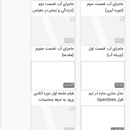
ماجرای آب: قسمت سوم
ماجرای آب: قسمت دوم
(حوزه آبریز)
(بارندگی و تبخیر در مقیاس
جهانی)
02:24
04:11
ماجرای آب: قسمت اول
ماجرای آب: قسمت صفرم
(چرخه آب)
(مقدمه)
1:00:16
21:18
مدل سازی سازه در نرم
فیلم جلسه اول دوره آنلاین
افزار OpenSees
ورود به حرفه محاسبات؛
طراحی سازه های بتنی
06:51
1:28:47