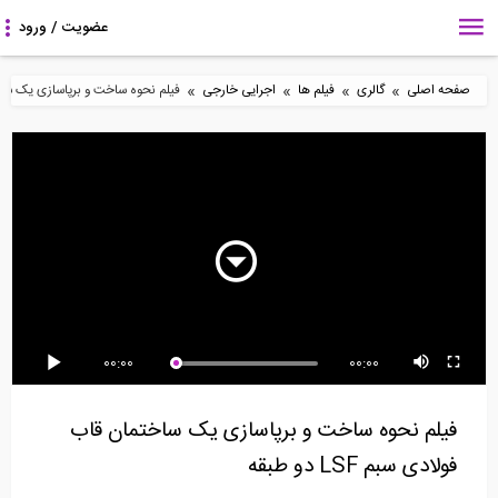
»
»
»
»
صفحه اصلی
گالری
فیلم ها
اجرایی خارجی
فیلم نحوه ساخت و برپاسازی یک ساختمان قا
1200:00
1200:00
1200:00
سخنرانی Trevor Kelly
سخنرانی Richard
سخنرانی Professor
در همایش طراحی...
Sharpe در همایش
Nigel Priestley در...
طراحی...
00:00
00:00
2:00
از بارگیری 5 شاهتیر های
ویدویی آموزشی فوق
انیمیشن تاثیر بارگذاری و
فیلم نحوه ساخت و برپاسازی یک ساختمان قاب
پیش تنیده تا...
العاده2 ساعته از Dirk...
رفتار متقابل...
فولادی سبم LSF دو طبقه