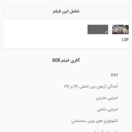
تکنولوژی برتر بتن پیشتنیده با توضیحات...
شامل این فیلم
14
فیلم
از صفر تا صد اجرای پانل های پیش ساخته و...
LSF
10:00
گالری فیلم 808
چه مقادیر تجربی را میتوانیم برای بهینه...
BIM
2:38
آمادگی آزمون بین المللی FE و PE
نکات آموزشی جوشکاری با فرآیند FCAW دوبل...
اجرایی خارجی
اجرایی داخلی
12:43
تکنولوژی های نوین ساختمانی
معمولاً چه بارهایی به یک مقطع آبگذر (...