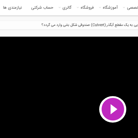
خصصی
آموزشگاه
فروشگاه
گالری
حساب شرکتی
نیازمندی ها
آبگذر (Culvert) صندوقی شکل بتنی وارد می گردد؟
456:00
7:4
مجموعه آموزشی 9 قسمتی فرآیند
مجموعه آموزشی 9 قسمتی فرآیند
کاری با...
جوشکاری با...
10:16
6:1