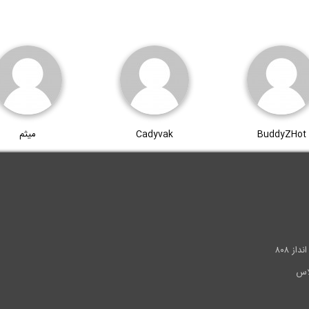
BuddyZHot
Cadyvak
میثم
.
ز ۸۰۸