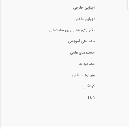
22:18
اجرایی خارجی
مجموعه آموزشی 9 قسمتی
اجرایی داخلی
فرآیند جوشکاری با...
15:56
تکنولوژی های نوین ساختمانی
نکات آموزشی با الکترود
7018 کم هیدروژن...
فیلم های آموزشی
9:15
مستندهای علمی
بیش از یک ساعت بازدید
مجازی در رابطه با...
مصاحبه ها
وبینارهای علمی
جوشکاری با فرآیند پیشرفته
FCAW با پوشش...
گوناگون
7:17
Fun
فیلم آموزشی استفاده از پانل
های پیش...
11:08
از صفر تا صد اجرای پانل های
پیش ساخته و...