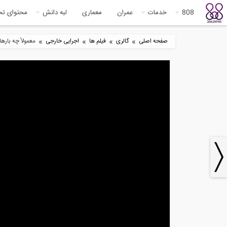
808
خدمات
عمران
معماری
لبه دانش
محتوای ت
»
»
»
»
صفحه اصلی
گالری
فیلم ها
اجرایی خارجی
معمولاً چه بارهایی به یک مقطع 
6
9:40
مجموعه آموزشی 9 قسمتی فرآیند
جوشکاری با...
جوش
4
66:04