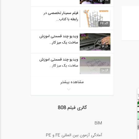
456:00
فیلم سمینار تخصصی در
رابطه با کتاب...
66:04
ویدیو چند قسمتی اموزش
ساخت یک میز کار...
6:14
ویدیو چند قسمتی اموزش
ساخت یک میز کار...
10:16
مشاهده بیشتر
سخنرانی Trevor Kelly در
همایش طراحی...
1200:00
قطعه آبگذر (Culvert)
گالری فیلم 808
صندوقی شکل بتنی...
4:37
BIM
فیلم آموزشی آموزش
آمادگی آزمون بین المللی FE و PE
جوشکاری با فرآیند...