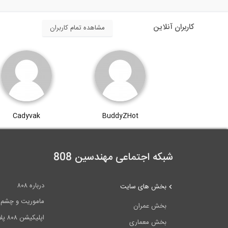
کاربران آنلاین
مشاهده تمام کاربران
Cadyvak
BuddyZHot
شبکه اجتماعی مهندسین 808
درباره ۸۰۸
بخش های سایت
ماموریت و چشم اندا
بخش عمران
اپلیکیشن ۸۰۸ پلاس
بخش معماری