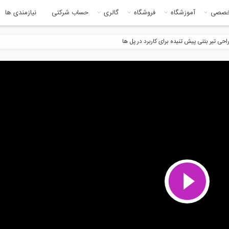
خصصی
آموزشگاه
فروشگاه
گالری
حساب شرکتی
نیازمندی ها
حی تیر بتنی پیش تنیده برای کاربرد در پل ها
9:1
نکات آموزشی با الکترود 7018 کم
بیش از یک ساعت بازدید مجازی در
روژن...
رابطه با...
9:16
11:0