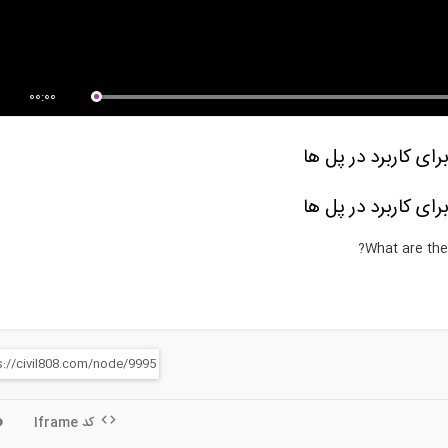
م آموزشی استفاده از پانل های
از صفر تا صد اجرای پانل های پیش
...
ساخته و...
00:00
ای کاربرد در پل ها
ای کاربرد در پل ها
What are the
کد Iframe