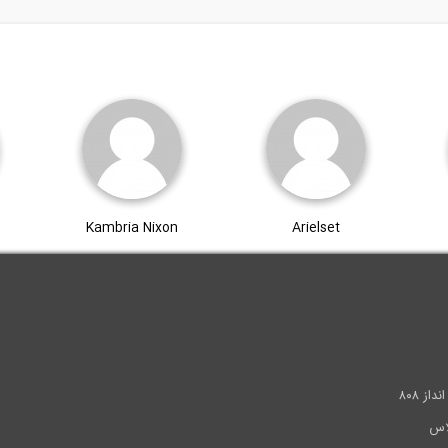
Kambria Nixon
Arielset
.
ز ۸۰۸