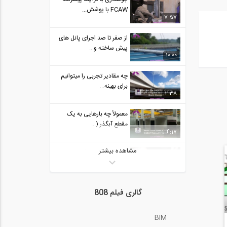
FCAW با پوشش...
7:57
از صفر تا صد اجرای پانل های
پیش ساخته و...
10:00
چه مقادیر تجربی را میتوانیم
برای بهینه...
2:38
معمولاً چه بارهایی به یک
مقطع آبگذر (...
4:17
مشاهده بیشتر
نکات آموزشی جلوگیری و
ممانعت از اعوجاع...
7:20
مراحل روتین طراحی یک
گالری فیلم 808
مقاطع آبگذر (...
4:20
BIM