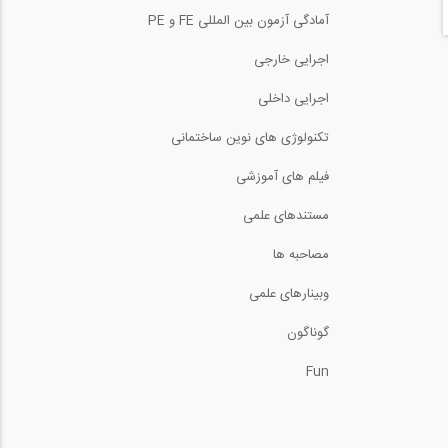
انجام چندین سری آزمایش
آمادگی آزمون بین المللی FE و PE
بارگذاری 4 نقطه...
3:57
اجرایی خارجی
توضیحات در باره بتن پیش
اجرایی داخلی
تنیده و پیش...
9:10
تکنولوژی های نوین ساختمانی
فیلم آموزشی آموزش
جوشکاری با فرآیند...
فیلم های آموزشی
29:01
مستندهای علمی
فیلم آموزشی آموزش
جوشکاری با فرآیند...
مصاحبه ها
22:18
وبینارهای علمی
سری آموزشی، اجرایی
بازسازی ساختمان های...
گوناگون
21:58
Fun
مجموعه آموزشی 9 قسمتی
فرآیند جوشکاری با...
12:30