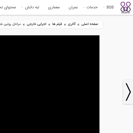
808
خدمات
عمران
معماری
لبه دانش
محتوای ت
»
»
»
»
صفحه اصلی
گالری
فیلم ها
اجرایی خارجی
مراحل روتین طرا
5
1200:00
سخنرانی Trevor Kelly در همایش
طراحی...
هید
8
7:17