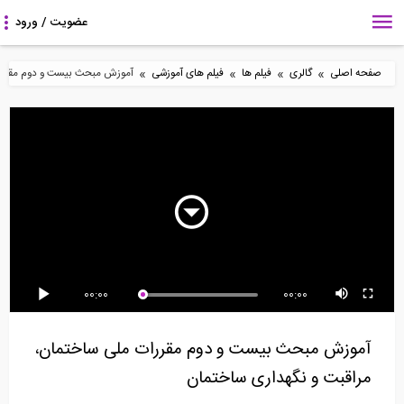
»
»
»
»
صفحه اصلی
گالری
فیلم ها
فیلم های آموزشی
آموزش مبحث بیست و دوم مقررات 
57:50
14:36
59:23
وبینار طراحی فولاد
مدل سازی راه پله در
آموزش گام به گام اجرای
ساختمانی
ETABS 2016
ساختمان- گام صفر...
11:37
50:51
19:03
00:00
00:00
بخش سوم سخنرانی
آموزش تسلیح خاک- پارت
روش نیرو- قسمت دوم
پروفسور هشاش در مورد...
دوم
(ترجمه و دوبله...
آموزش مبحث بیست و دوم مقررات ملی ساختمان،
مراقبت و نگهداری ساختمان