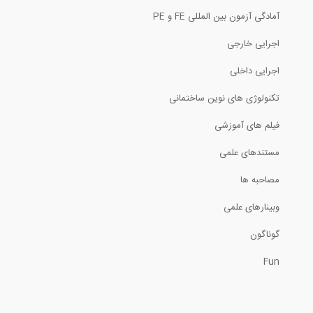
آمادگی آزمون بین المللی FE و PE
48:43
اجرایی خارجی
آموزش گام به گام طراحی یک تیر مستطیلی
اجرایی داخلی
تکنولوژی های نوین ساختمانی
5:38
فیلم های آموزشی
روش ساخت دیوار دیافراگمی
مستندهای علمی
5:36
مصاحبه ها
وبینارهای علمی
چگونه میلگردها را به هم متصل کنیم؟
گوناگون
2:31
Fun
تحلیل تیرها تحت بارهای گسترده مختلف-...