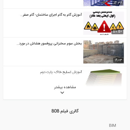
14:36
آموزش گام به گام اجرای ساختمان- گام صفر...
57:50
بخش سوم سخنرانی پروفسور هشاش در مورد...
19:03
آموزش تسلیح خاک- پارت دوم
مشاهده بیشتر
50:51
روش نیرو- قسمت دوم (ترجمه و دوبله...
گالری فیلم 808
11:37
BIM
آموزش تسلیح خاک- پارت پنجم