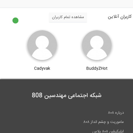
6:49
تخصیص بارها و مش بندی یک دال در نرم...
کاربران آنلاین
مشاهده تمام کاربران
10:31
جزئیات آرماتور گذاری در تیر ها و ستون...
13:02
Cadyvak
BuddyZHot
طراحی دال RCC در نرم افزار ETABS 2016-...
12:25
شبکه اجتماعی مهندسین 808
آنالیز طیف پاسخ در نرم افزار ETABS 2015
درباره ۸۰۸
17:44
ماموریت و چشم انداز ۸۰۸
اپلیکیشن ۸۰۸ پلاس