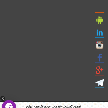
X
ضمن تسلیت خدمت مردم شریف ایران
ایمیل: info civil808.com | ایمیل: saze808 gmail.com