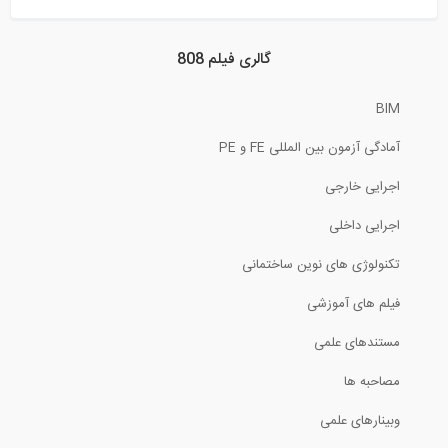
58:01
درک مفهوم بیم در یک دقیقه (ترجمه و...
گالری فیلم 808
BIM
1:42
آمادگی آزمون بین المللی FE و PE
چرا مهندسان سازه به مثلث علاقه بیشتری...
اجرایی خارجی
1:47
اجرایی داخلی
فلاشینگ بام
تکنولوژی های نوین ساختمانی
فیلم های آموزشی
2:53
مستندهای علمی
ماهاناخن، بلندترین ساختمان تایلند (...
مصاحبه ها
4:12
وبینارهای علمی
فیلم وبینار آموزش فارسی نرم افزار...