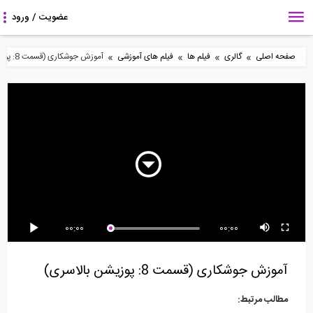
»
»
»
»
صفحه اصلی
گالری
فیلم ها
فیلم های آموزشی
آموزش جوشکاری (قسمت 8: پوزیشن بالاسری)
24:56
10:54
0:49
مدل سازی رزونانس در
تحلیل سازه- نامعین
قسمتی از فیلم مدل سازی
ساختمان ها
استاتیکی
و طراحی و تحلیل...
4:03
21:02
129:17
00:00
00:00
وبینار مهندسی زلزله و
آناليز تير بتن مسلح به
مدیریت آب در فونداسیون
دینامیک خاک
روش ديناميكي...
آموزش جوشکاری (قسمت 8: پوزیشن بالاسری)
مطالب مرتبط: