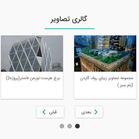
گالری تصاویر
مجموعه تصاویر زیبای روف گاردن
برج هرست-نورمن فاستر(پروژه2)
(بام سبز )
بعدی
قبلی