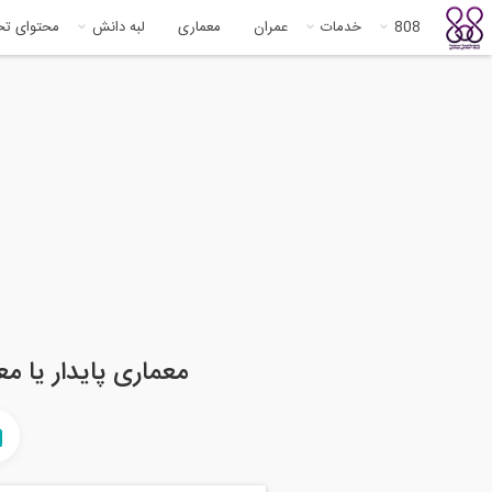
808
خدمات
عمران
معماری
لبه دانش
محتوای ت
معماری پایدار یا معماری سبز، Green architecture