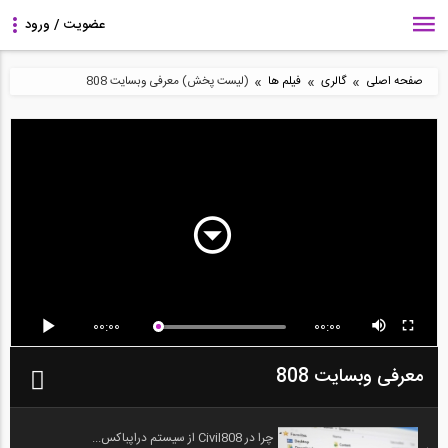
»
»
»
صفحه اصلی
گالری
فیلم ها
(لیست پخش) معرفی وبسایت 808
00:00
00:00
معرفی وبسایت 808
چرا در Civil808 از سیستم دراپباکس...