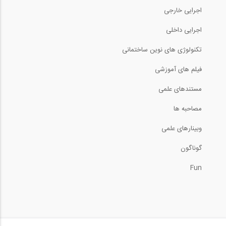
9:43
اجرایی خارجی
Identifying Engineering Career...
اجرایی داخلی
تکنولوژی های نوین ساختمانی
3:44
فیلم های آموزشی
چگونه پروفایل لینکدین خود را تنظیم کنیم...
مستندهای علمی
7:04
مصاحبه ها
وبینارهای علمی
مصاحبه با دکتر کاوه مدنی، استاد مدیریت...
گوناگون
62:17
Fun
مصاحبه با استارتاپ قیاس در نمایشگاه بین...
14:58