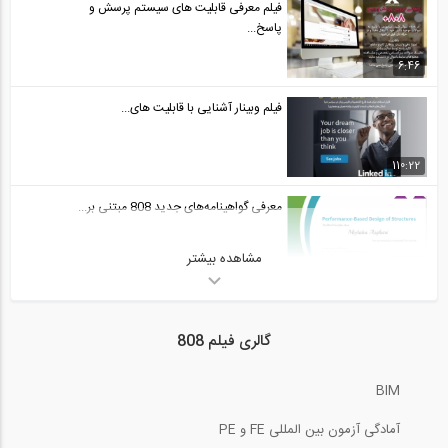
فیلم معرفی قابلیت های سیستم پرسش و
پاسخ...
6:46
فیلم وبینار آشنایی با قابلیت های...
110:22
معرفی گواهینامه‌های جدید 808 مبتنی بر...
مشاهده بیشتر
1:53
گفت و گوی کاوه مدنی با شبکه CBC کانادا...
گالری فیلم 808
9:06
BIM
ساخت پله های قوسی آجری (ترجمه و دوبله...
آمادگی آزمون بین المللی FE و PE