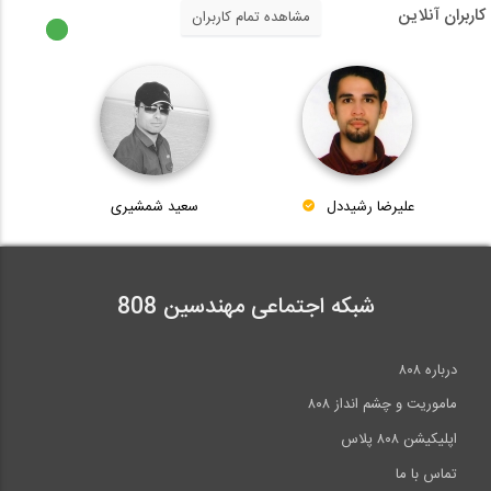
7 مهارت لازم برای کسب موفقیت مهندسان...
کاربران آنلاین
مشاهده تمام کاربران
6:18
بخش پرسش و پاسخ چهارمین همایش
طراحی...
14:15
علیرضا رشیددل
سعید شمشیری
حمل و نقل در آینده
6:42
شبکه اجتماعی مهندسین 808
فلسفه و مبانی فناوری های نوین لرزه ای،...
درباره ۸۰۸
29:26
ماموریت و چشم انداز ۸۰۸
اپلیکیشن ۸۰۸ پلاس
تماس با ما