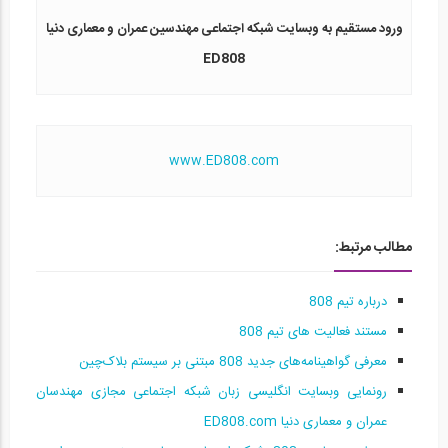
رونمایی از وبسایت ED808، شبکه اجتماعی...
ورود مستقیم به وبسایت شبکه اجتماعی مهندسین عمران و معماری دنیا
15
ED808
01:00
معرفی گواهینامه‌های جدید 808 مبتنی بر...
16
www.ED808.com
01:53
معرفی صفحه راهنمای کاریابی و کارآموزی...
17
مطالب مرتبط:
59
درباره تیم 808
مصاحبه نحوه برگزاری آزمون های کمپانی...
18
مستند فعالیت های تیم 808
معرفی گواهینامه‌های جدید 808 مبتنی بر سیستم بلاک‌چین
14:48
رونمایی وبسایت انگلیسی زبان شبكه اجتماعی مجازی مهندسان
معرفی ابزار «دنبال کردن (follow)» -...
عمران و معماری دنیا ED808.com
19