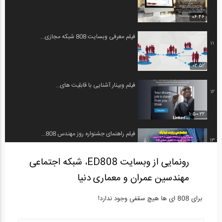
06:46
فیلم معرفی وبسایت 808 شبکه مجازی...
11
02:52
فیلم وبینار آشنایی با قابلیت های...
12
1:50:22
فیلم راهنمای جشنواره روز مهندس 808...
13
رونمایی از وبسایت ED808، شبکه اجتماعی
04:32
مهندسین عمران و معماری دنیا
مستند فعالیت های تیم 808
14
برای 808 ای ها هیچ سقفی وجود ندارد!
25:17