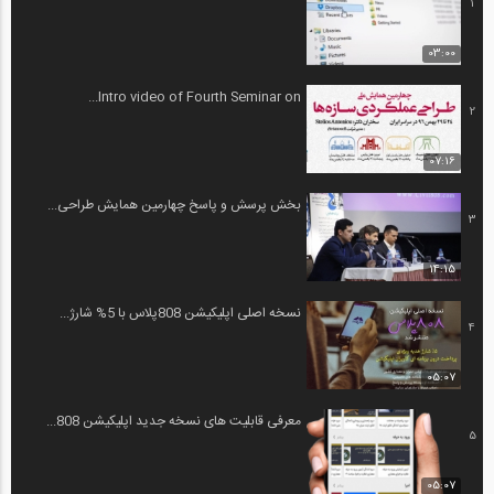
1
03:00
Intro video of Fourth Seminar on...
2
07:16
بخش پرسش و پاسخ چهارمین همایش طراحی...
3
14:15
نسخه اصلی اپلیکیشن 808پلاس با 5% شارژ...
4
05:07
معرفی قابلیت های نسخه جدید اپلیکیشن 808...
5
05:07