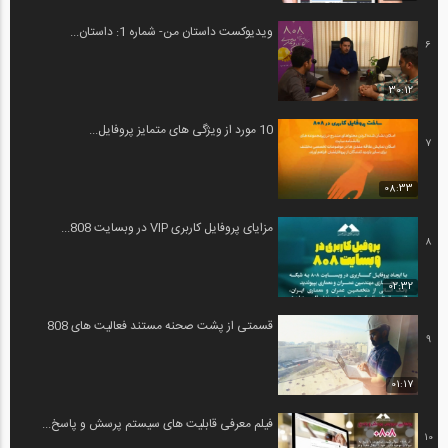
ویدیوکست داستان من- شماره 1: داستان...
6
30:12
10 مورد از ویژگی های متمایز پروفایل...
7
08:33
مزایای پروفایل کاربری VIP در وبسایت 808...
8
02:32
قسمتی از پشت صحنه مستند فعالیت های 808
9
01:17
فیلم معرفی قابلیت های سیستم پرسش و پاسخ...
10