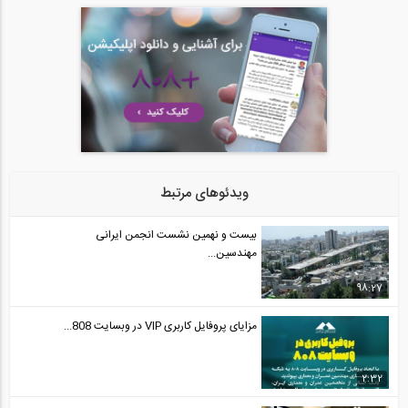
47
فیلم معرفی جشنواره هفته درخت کاری: ۱۸ و...
29
03:05
مشاهده بخشی از فیلم وبینار رایگان آموزش...
30
43:00
ویدئوهای مرتبط
فیلم معرفی بخش جدید گفتگوی زنده وبسایت...
بیست و نهمین نشست انجمن ایرانی
31
مهندسین...
07:00
98:27
مزایای پروفایل کاربری VIP در وبسایت 808...
2:32