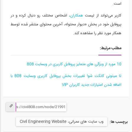
است.
رونمایی از وبسایت ED808، شبکه اجتماعی...
15
کاربر می‌تواند از لیست
همکاران
، اشخاص مختلف رو دنبال کرده و در
01:00
پروفایل خود در بخش «دیوار محتوا»، آخرین محتوای منتشر شده توسط
همکار مورد نظر را مشاهده کند.
معرفی گواهینامه‌های جدید 808 مبتنی بر...
16
مطلب مرتبط:
01:53
معرفی صفحه راهنمای کاریابی و کارآموزی...
10 مورد از ویژگی های متمایز پروفایل کاربری در وبسایت 808
17
تا میتونی کانکت شو! تغییرات بخش پروفایل کاربری وبسایت 808 با
59
اضافه شدن امتیازات جدید کاربران VIP
مصاحبه نحوه برگزاری آزمون های کمپانی...
18
14:48
معرفی ابزار «دنبال کردن (follow)» -...
وب سایت های عمرانی، Civil Engineering Website
برچسب ها:
19