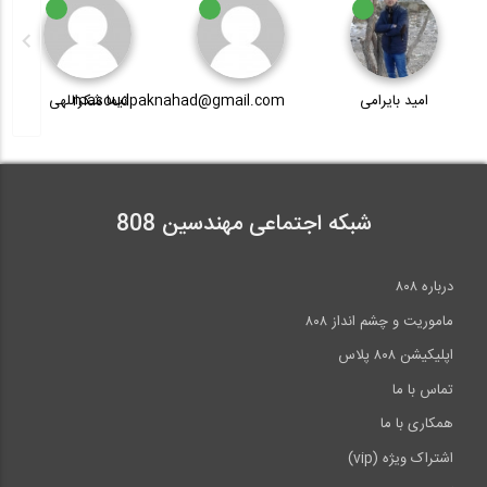
حل سوال ۵۹ تحلیل سازه آزمون ورود به...
masoudpaknahad@gmail.com
نیما شکراللهی
امیررضا عباسی
1:22
نحوه آماده سازی خاک ماسه برای انجام...
6:21
شبکه اجتماعی مهندسین 808
حل سوال ۵۷ تحلیل سازه آزمون ورود به...
درباره ۸۰۸
1:22
ماموریت و چشم انداز ۸۰۸
اپلیکیشن ۸۰۸ پلاس
تماس با ما
همکاری با ما
اشتراک ویژه (vip)