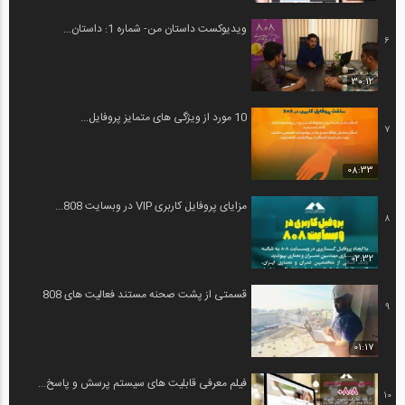
ویدیوکست داستان من- شماره 1: داستان...
6
30:12
10 مورد از ویژگی های متمایز پروفایل...
7
08:33
مزایای پروفایل کاربری VIP در وبسایت 808...
8
02:32
قسمتی از پشت صحنه مستند فعالیت های 808
9
01:17
فیلم معرفی قابلیت های سیستم پرسش و پاسخ...
10