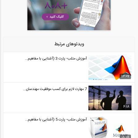
۸۰۸، شبکه اجتماعی مهندسین ۱۲ ساله شد
24
59
فیلم معرفی خدمات وبسایت Saze808.com،...
25
ویدئوهای مرتبط
03:06
آموزش متلب- پارت 3 (آشنایی با مفاهیم...
نظرات شرکت‌ کنندگان دوره طراحی عملکردی...
26
13:07
02:16
7 مهارت لازم برای کسب موفقیت مهندسان...
برای فصل سرما آماده اید؟ (فیلم معرفی...
27
6:18
03:45
آموزش متلب- پارت 5 (آشنایی با مفاهیم...
فیلم معرفی جشنواره تخفیف های شگفت انگیز...
28
18:15