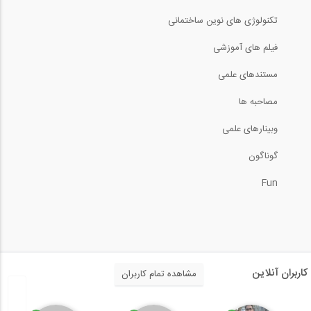
تکنولوژی های نوین ساختمانی
17:17
فیلم های آموزشی
مدل سازی انعطاف پذیری در اتصال ستون-...
مستندهای علمی
12:58
مصاحبه ها
وبینارهای علمی
طراحی بار لرزه ای و باد برای سیستم دال...
گوناگون
5:15
Fun
آموزش زلزله قائم (پارت 3)
11:37
آموزش نصب و کرک نرم افزار ABAQUS 2017
کاربران آنلاین
مشاهده تمام کاربران
5:11