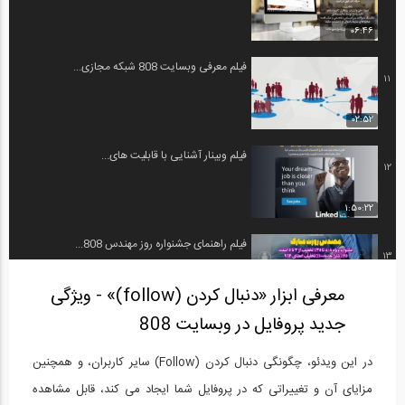
06:46
فیلم معرفی وبسایت 808 شبکه مجازی...
11
02:52
فیلم وبینار آشنایی با قابلیت های...
12
1:50:22
فیلم راهنمای جشنواره روز مهندس 808...
13
معرفی ابزار «دنبال کردن (follow)» - ویژگی
04:32
جدید پروفایل در وبسایت 808
مستند فعالیت های تیم 808
14
در این ویدئو، چگونگی دنبال کردن (Follow) سایر کاربران، و همچنین
25:17
مزایای آن و تغییراتی که در پروفایل شما ایجاد می کند، قابل مشاهده