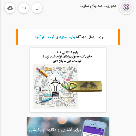
مدیریت محتوای سایت
03:04
«ایجاد ارتباط» در سایت 808 - چرا و...
20
02:24
برای ارسال دیدگاه
وارد شوید
یا
ثبت نام کنید
.
تا میتونی کانکت شو! تغییرات بخش پروفایل...
21
03:05
معرفی تنظیمات مربوط به کاریابی و...
22
02:33
راهنمای استفاده از دراپ باکس برای...
23
03:19