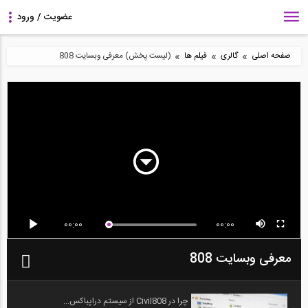
»
»
»
صفحه اصلی
گالری
فیلم ها
(لیست پخش) معرفی وبسایت 808
00:00
00:00
معرفی وبسایت 808
چرا در Civil808 از سیستم دراپباکس...