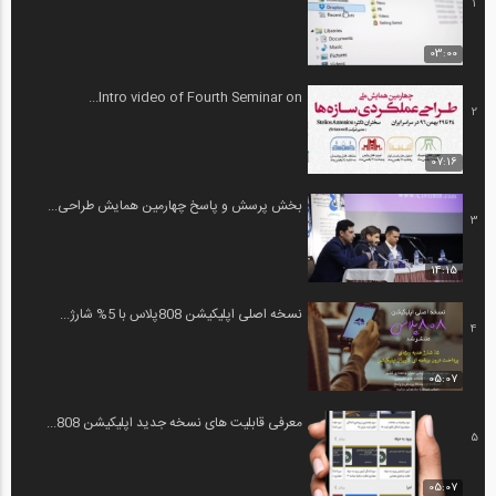
1
03:00
Intro video of Fourth Seminar on...
2
07:16
بخش پرسش و پاسخ چهارمین همایش طراحی...
3
14:15
نسخه اصلی اپلیکیشن 808پلاس با 5% شارژ...
4
05:07
معرفی قابلیت های نسخه جدید اپلیکیشن 808...
5
05:07