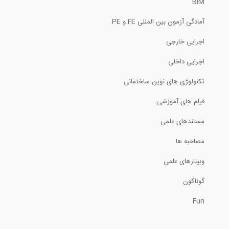
BIM
6:46
آمادگی آزمون بین المللی FE و PE
فیلم وبینار آشنایی با قابلیت های...
اجرایی خارجی
110:22
اجرایی داخلی
رونمایی از وبسایت ED808، شبکه اجتماعی...
تکنولوژی های نوین ساختمانی
فیلم های آموزشی
1:00
مستندهای علمی
رادیو 808: شماره 77- آشنایی با آزمون...
مصاحبه ها
34:11
وبینارهای علمی
ساخت پله های قوسی آجری (ترجمه و دوبله...
گوناگون
Fun
9:43
مصاحبه اختصاصی موسسه ۸۰۸ با عمر محمد...