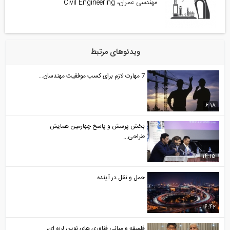
مهندسی عمران، Civil Engineering
ویدئوهای مرتبط
7 مهارت لازم برای کسب موفقیت مهندسان...
6:18
بخش پرسش و پاسخ چهارمین همایش
طراحی...
14:15
حمل و نقل در آینده
6:42
فلسفه و مبانی فناوری های نوین لرزه ای،...