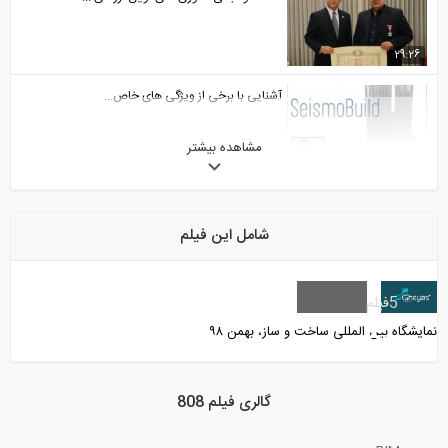
29:26
آشنایی با برخی از ويژگی های خاص...
مشاهده بیشتر
3:13
بیست و نهمین نشست انجمن ایرانی
مهندسین...
شامل این فیلم
98:27
مزایای پروفایل کاربری VIP در وبسایت 808...
5
فیلم
نمایشگاه بین‌ المللی ساخت و ساز، بهمن ۹۸
2:32
فیلم معرفی قابلیت های سیستم پرسش و
گالری فیلم 808
پاسخ...