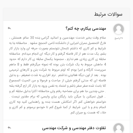
سوالات مرتبط
مهندسی بیکارم، چه کنم؟
سلام وقت بخیر خدمت مهندسین و اساتید گرامی بنده 30 سالم هستش ،
79پاسخ
فارغ التحصیل عمران اجرایی از دانشکده ثامن الحجج مشهد . متاسفانه بنا به
شرایط و کم کاری که داشتم تابحال نتونستم بصورت حرفه ای وارد بازار کار
بشم، یک مدت هم از کار فاصله گرفتم و کار دیگه ای انجام میدادم. متاسفانه
سابقه ی کاری زیادی هم ندارم ، مجموعا یکسال سابقه ی کار دارم که حدود
4 ماهش مربوط به یک شرکت بتن بوده که نمونه میگرفتم فقط و 8 ماهم
سرپرست کارگاه و اجرا بودم که اونم مربوط به شرکت بتن و کارهای ترمیمی
بوده . بعد از اون دیگه فعالیتی نداشتم . نرم افزاری به شدت ضعیفم ، و بدلیل
فاصله ای که مدتی گرفتم خیلی از مباحث و فرمولا و من الحیث المجموع
کلا باعث شده صفر صفر باشم و اعتماد به نفس ورود به بازار کار ازم گرفته بشه
. حتی چندین جا هم برای مصاحبه رفتم ولی متاسفانه اکثرا بدلیل سابقه کم و
.. قبول نمیکنن یا میگن باید رایگان بیای وایسی که برام مقدور نیست .
خواستم خواهش کنم اگر امکانش هست بنده رو راهنمایی کنید چه کاری
انجام بدم و با این شرایط از کجا شروع کنم تا خودمو برسونم و کم کاری و
خلاء که هست رو جبران کنم.
تفاوت دفتر مهندسی و شرکت مهندسی