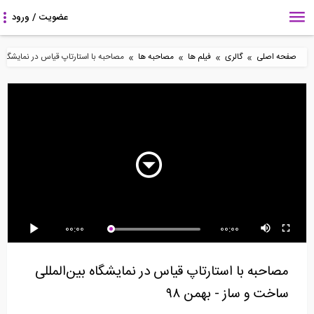
»
»
»
»
صفحه اصلی
گالری
فیلم ها
مصاحبه ها
مصاحبه با استارتاپ قیاس در نمایشگاه بین
81:41
7:32
26:45
مصاحبه اختصاصی
از مهندسی عمران تا
رادیو 808: مصاحبه با دکتر
موسسه ۸۰۸ با دکتر...
مدیریت
نعمت حسنی عضو...
8:33
30:12
5:07
00:00
00:00
معرفی قابلیت های نسخه
ویدیوکست داستان من-
10 مورد از ویژگی های
جدید اپلیکیشن 808...
شماره 1: داستان...
متمایز پروفایل...
مصاحبه با استارتاپ قیاس در نمایشگاه بین‌المللی
ساخت و ساز - بهمن ۹۸