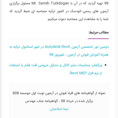
98 تهیه گردید که در آن با Mr. Semih Turkdogan مسئول برگزاری
رونمایی از وبسایت ED808، شبکه اجتماعی...
15
آزمون های رسمی اتودسک در کشور ترکیه مصاحبه ای ضبط گردید که
شما را به مشاهده این مصاحبه دعوت میکنیم.
01:00
معرفی گواهینامه‌های جدید 808 مبتنی بر...
مطالب مرتبط:
16
01:53
دومین تور تخصصی آزمون Autodesk Revit در شهر استانبول ترکیه به
همراه آموزش قبولی در آزمون ، شهریور 98
معرفی صفحه راهنمای کاریابی و کارآموزی...
17
ورکشاپ محاسبات سایز کانال و جداول خروجی افت فشار با استفاده
59
از نرم افزار Revit MEP
مصاحبه نحوه برگزاری آزمون های کمپانی...
18
نمونه از گواهینامه های افراد قبولی در آزمون نوبت اول موسسه 808
14:48
برگزار شده در خرداد 98 ، گواهینامه جناب مهندس
معرفی ابزار «دنبال کردن (follow)» -...
نیما اسلامیان
19