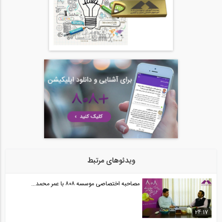
47
فیلم معرفی جشنواره هفته درخت کاری: ۱۸ و...
29
03:05
مشاهده بخشی از فیلم وبینار رایگان آموزش...
30
43:00
فیلم معرفی بخش جدید گفتگوی زنده وبسایت...
31
07:00
ویدئوهای مرتبط
مصاحبه اختصاصی موسسه ۸۰۸ با عمر محمد...
24:17