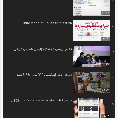
1
03:00
Intro video of Fourth Seminar on...
2
07:16
بخش پرسش و پاسخ چهارمین همایش طراحی...
3
14:15
نسخه اصلی اپلیکیشن 808پلاس با 5% شارژ...
4
05:07
معرفی قابلیت های نسخه جدید اپلیکیشن 808...
5
05:07