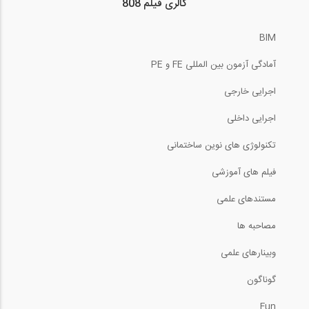
گالری فیلم 808
121:56
BIM
What is BIM - Part-01
آمادگی آزمون بین المللی FE و PE
5:01
اجرایی خارجی
Is BIM a Software
اجرایی داخلی
تکنولوژی های نوین ساختمانی
4:45
فیلم های آموزشی
آشنایی با نرم افزار Visicon
مستندهای علمی
8:00
مصاحبه ها
وبینارهای علمی
مدیریت تغییرات مدل در نرم افزار Visicon
گوناگون
4:54
Fun