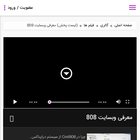
»
»
»
صفحه اصلی
گالری
فیلم ها
(لیست پخش) معرفی وبسایت 808
00:00
00:00
معرفی وبسایت 808
چرا در Civil808 از سیستم دراپباکس...