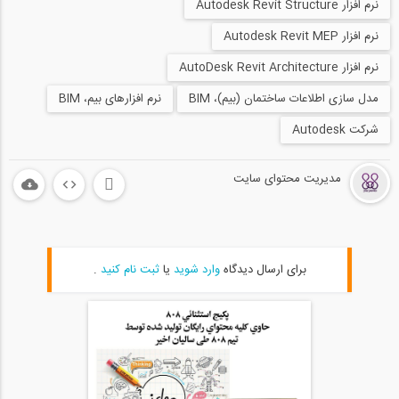
۸۰۸، شبکه اجتماعی مهندسین ۱۲ ساله شد
نرم افزار Autodesk Revit Structure
24
نرم افزار Autodesk Revit MEP
59
نرم افزار AutoDesk Revit Architecture
فیلم معرفی خدمات وبسایت Saze808.com،...
مدل سازی اطلاعات ساختمان (بیم)، BIM
نرم افزارهای بیم، BIM
25
شرکت Autodesk
03:06
مدیریت محتوای سایت
نظرات شرکت‌ کنندگان دوره طراحی عملکردی...
26
02:16
برای فصل سرما آماده اید؟ (فیلم معرفی...
برای ارسال دیدگاه
وارد شوید
یا
ثبت نام کنید
.
27
03:45
فیلم معرفی جشنواره تخفیف های شگفت انگیز...
28