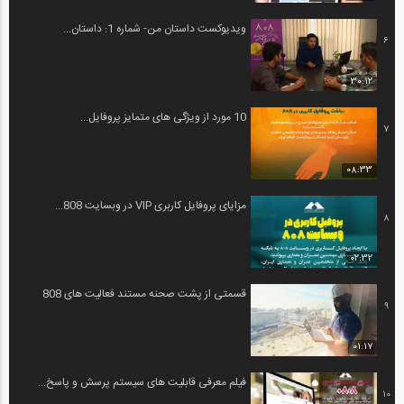
ویدیوکست داستان من- شماره 1: داستان...
6
30:12
10 مورد از ویژگی های متمایز پروفایل...
7
08:33
مزایای پروفایل کاربری VIP در وبسایت 808...
8
02:32
قسمتی از پشت صحنه مستند فعالیت های 808
9
01:17
فیلم معرفی قابلیت های سیستم پرسش و پاسخ...
10