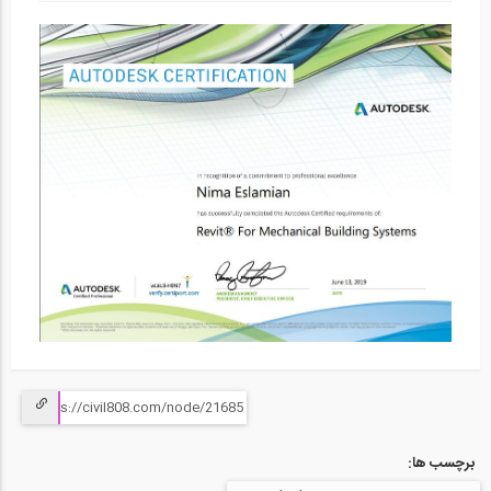
03:04
«ایجاد ارتباط» در سایت 808 - چرا و...
20
02:24
تا میتونی کانکت شو! تغییرات بخش پروفایل...
21
03:05
معرفی تنظیمات مربوط به کاریابی و...
22
02:33
راهنمای استفاده از دراپ باکس برای...
23
03:19
برچسب ها: