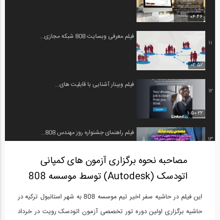
06:46
فیلم معرفی وبسایت 808 شبکه مجازی...
11
02:52
فیلم وبینار آشنایی با قابلیت های...
12
1:50:22
فیلم راهنمای جشنواره روز مهندس 808...
13
مصاحبه نحوه برگزاری آزمون های کمپانی
04:32
اتودسک (Autodesk) توسط موسسه 808
مستند فعالیت های تیم 808
14
این فیلم در حاشیه سفر اخیر تیم موسسه 808 به شهر استانبول ترکیه در
25:17
حاشیه برگزاری اولین دوره تور تخصصی آزمون اتودسک رویت در خرداد