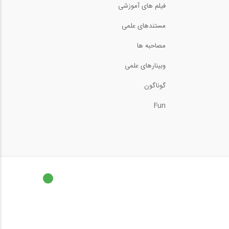
فیلم های آموزشی
۵ دقیقه با لسلس رابرتسون:
مستندهای علمی
اهمیت ارتباط...
5:11
مصاحبه ها
پاویون استارتاپی نمایشگاه
وبینارهای علمی
بین‌المللی...
1:15
گوناگون
مصاحبه با استارتاپ مرکز
آهن در نمایشگاه...
Fun
5:13
مصاحبه با استارتاپ طاها
بازار در...
8:52