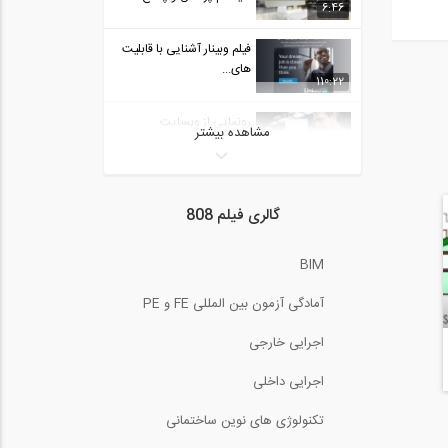
6:46
فیلم معرفی جشنواره هفته درخت
29
کاری: ۱۸ و...
03:05
فیلم وبینار آشنایی با قابلیت
های...
110:22
مشاهده بخشی از فیلم وبینار
30
رایگان آموزش...
43:00
رونمایی از وبسایت
مشاهده بیشتر
ED808، شبکه اجتماعی...
فیلم معرفی بخش جدید گفتگوی
1:00
31
زنده وبسایت...
07:00
رادیو 808: شماره 77-
گالری فیلم 808
آشنایی با آزمون...
34:11
BIM
مصاحبه اختصاصی موسسه
۸۰۸ با عمر محمد...
24:17
آمادگی آزمون بین المللی FE و PE
ساخت دیوار با بلوک های
اجرایی خارجی
بتنی (ترجمه و...
8:43
اجرایی داخلی
مصاحبه نحوه برگزاری آزمون
تکنولوژی های نوین ساختمانی
های کمپانی...
14:48