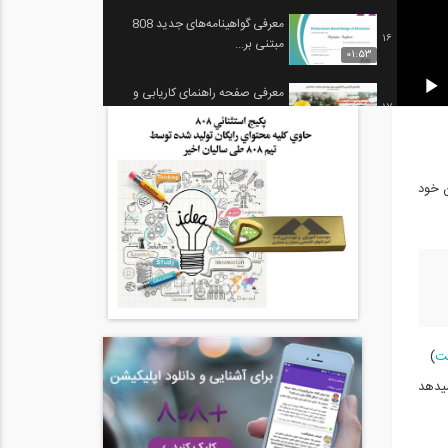
معرفی گواهینامه‌های جدید 808
16
مبتنی بر...
01:53
معرفی صفحه راهنمای کاریابی و
17
کارآموزی...
59
مصاحبه نحوه برگزاری آزمون های
18
کمپانی...
 خود
14:48
معرفی ابزار «دنبال کردن
19
(follow)» -...
03:04
«ایجاد ارتباط» در سایت 808 - چرا
20
و...
02:24
ت
)
تا میتونی کانکت شو! تغییرات
21
بخش پروفایل...
یدهد
03:05
معرفی تنظیمات مربوط به کاریابی