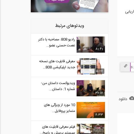
22
و...
02:33
ریابی
راهنمای استفاده از دراپ باکس
23
برای...
ویدئوهای مرتبط
03:19
۸۰۸، شبکه اجتماعی مهندسین ۱۲
رادیو 808: مصاحبه با دکتر
24
ساله شد
نعمت حسنی عضو...
59
81:41
فیلم معرفی خدمات وبسایت
معرفی قابلیت های نسخه
25
Saze808.com،...
03:06
جدید اپلیکیشن 808...
5:07
نظرات شرکت‌ کنندگان دوره طراحی
26
ویدیوکست داستان من-
عملکردی...
02:16
شماره 1: داستان...
30:12
برای فصل سرما آماده اید؟ (فیلم
دانلود
27
معرفی...
10 مورد از ویژگی های
03:45
متمایز پروفایل...
8:33
فیلم معرفی جشنواره تخفیف های
28
شگفت انگیز...
فیلم معرفی قابلیت های
47
سیستم پرسش و پاسخ...