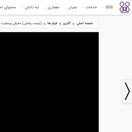
808
خدمات
عمران
معماری
لبه دانش
محتوای ت
»
»
»
صفحه اصلی
گالری
فیلم ها
(لیست پخش) معرفی وبسایت 808