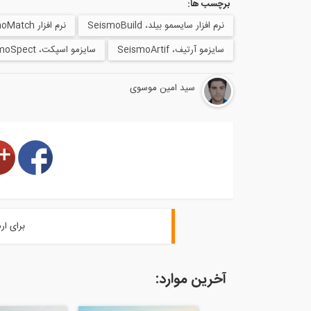
برچسب ها:
نرم افزار سایسمو بیلد، SeismoBuild
نرم افزار SeismoMatch
سایزمو آرتیف، SeismoArtif
سایزمو اسپکت، SeismoSpect
سید امین موسوی
برای ار
آخرین موارد: