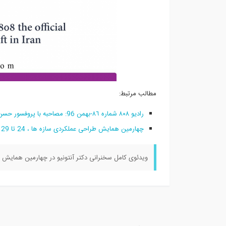
مطالب مرتبط:
راديو ٨٠٨ شماره ٨٦-بهمن 96: مصاحبه با پروفسور حسن مقدم با موضوع طراحی عملكردی سازه ها و بررسی گزارشات زلزله كرمانشاه
چهارمین همایش طراحی عملکردی سازه ها ، 24 تا 29 بهمن 96 در شهر های مشهد-تبریز-تهران-اصفهان
ویدئوی کامل سخنرانی دکتر آنتونیو در چهارمین همایش طراحی