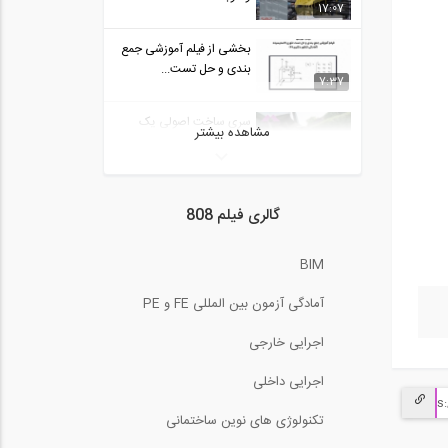
17:07
بخشی از فیلم آموزشی جمع
بندی و حل تست...
7:37
سری ساخت اصولی یک
مشاهده بیشتر
گاراژ با سقف شیروانی...
تحلیل کشش و فشار در خرپا
گالری فیلم 808
(ترجمه و...
15:40
BIM
6- آموزش ویدیویی ترجمه
و دوبله شده...
12:55
آمادگی آزمون بین المللی FE و PE
اجرایی خارجی
معرفی نرم افزار رویت Revit
12:12
اجرایی داخلی
سری ساخت اصولی یک
تکنولوژی های نوین ساختمانی
گاراژ با سقف شیروانی...