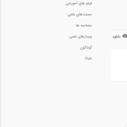
فیلم های آموزشی
تنش خمشی در تیرها -
مستندهای علمی
قسمت اول (ترجمه و...
3:45
مصاحبه ها
7- آموزش ویدیویی ترجمه
وبینارهای علمی
دانلود
و دوبله شده...
16:33
گوناگون
بخشی از فیلم آموزشی شبیه
سازی جامع...
Fun
5:19
سری ساخت اصولی یک
گاراژ با سقف شیروانی...