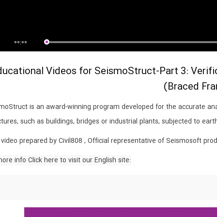
00:00
ucational Videos for SeismoStruct-Part 3: Verific
Braced Fra
moStruct is an award-winning program developed for the accurate anal
ctures, such as buildings, bridges or industrial plants, subjected to ea
 video prepared by Civil808 , Official representative of Seismosoft prod
:for more info Click here to visit our English site