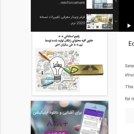
9
reinforcement...
01:59
فیلم وبینار معرفی تغییرات نسخه
10
2020 نرم...
56:00
Ed
Seis
stru
This