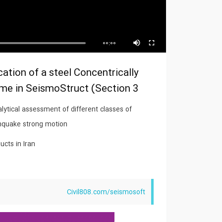
00:00
ation of a steel Concentrically
me in SeismoStruct (Section 3)
ytical assessment of different classes of
rthquake strong motion
ucts in Iran
Civil808.com/seismosoft