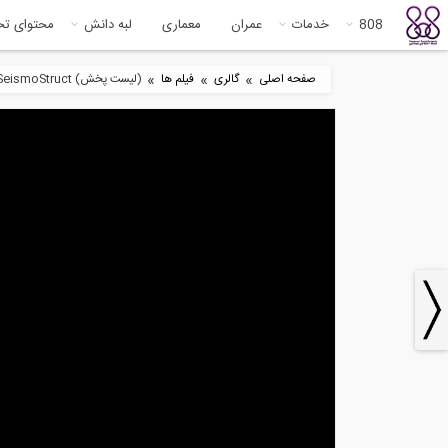
808
خدمات
عمران
معماری
لبه دانش
محتوای ت
»
»
»
صفحه اصلی
گالری
فیلم ها
(لیست پخش) Educational Videos for SeismoStruct