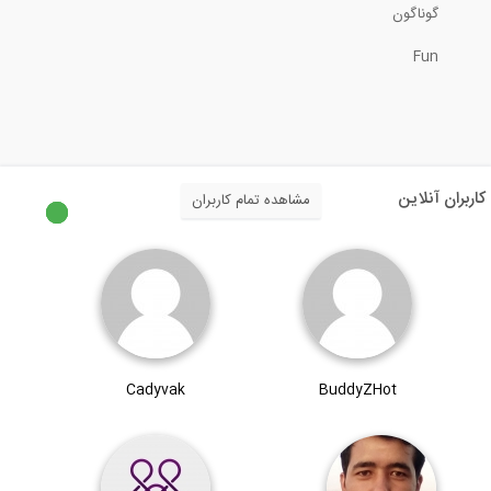
گوناگون
Fun
5:51
بخشی از فیلم کنترل دستی طبقه نرم
15:00
کاربران آنلاین
مشاهده تمام کاربران
بخشی از فیلم کنترل دستی واژگونی
15:00
کاربرد نرم افزار Visicon برای مهندسان...
Cadyvak
BuddyZHot
5:18