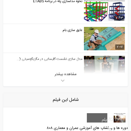
نحوه مدلسازی پله در برنامه ETABS
7:43
عایق سازی بام
2:07
مدل سازی نشست کلیسایی در مکزیکوسیتی (...
مشاهده بیشتر
1:53
چه چیزی باعث جذابیت پل های کابلی می
شود...
شامل این فیلم
2:37
قسمتی از فیلم ورکشاپ معرفی قابلیت های...
121
فیلم
دوره ها و ورکشاپ های آموزشی عمران و معماری ۸۰۸