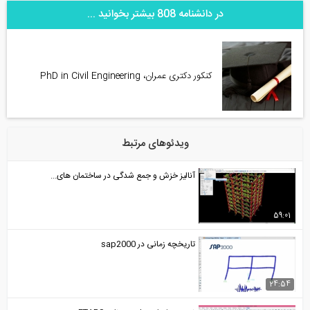
در دانشنامه 808 بیشتر بخوانید ...
کنکور دکتری عمران، PhD in Civil Engineering
ویدئوهای مرتبط
آنالیز خزش و جمع شدگی در ساختمان های...
59:01
تاریخچه زمانی در sap2000
24:54