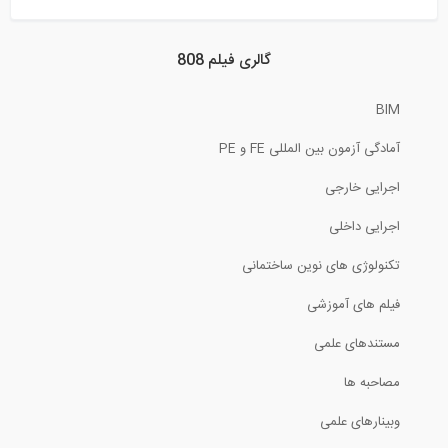
60:02
مدل سازی فضای خارجی ساختمان
گالری فیلم 808
BIM
3:18
آمادگی آزمون بین المللی FE و PE
مدل بیم (ترجمه و دوبله اختصاصی موسسه...
اجرایی خارجی
3:14
اجرایی داخلی
ویژگی های جدید Tekla Structures 2018-...
تکنولوژی های نوین ساختمانی
فیلم های آموزشی
9:39
مستندهای علمی
معرفی ویژگی های نرم افزار RS2 2019
مصاحبه ها
2:07
وبینارهای علمی
تحلیل تیرهای دارای مفصل داخلی (ترجمه و...