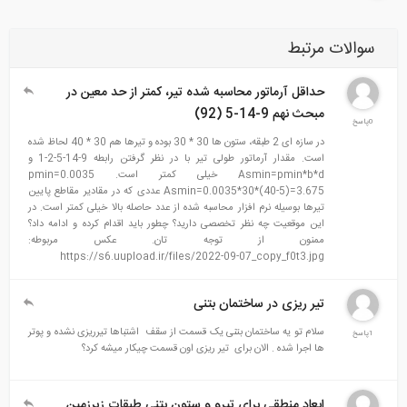
سوالات مرتبط
حداقل آرماتور محاسبه شده تیر، کمتر از حد معین در
مبحث نهم 9-14-5 (92)
0پاسخ
در سازه ای 2 طبقه، ستون ها 30 * 30 بوده و تیرها هم 30 * 40 لحاظ شده
است. مقدار آرماتور طولی تیر با در نظر گرفتن رابطه 9-14-5-2-1 و
Asmin=pmin*b*d خیلی کمتر است. pmin=0.0035
Asmin=0.0035*30*(40-5)=3.675 عددی که در مقادیر مقاطع پایین
تیرها بوسیله نرم افزار محاسبه شده از عدد حاصله بالا خیلی کمتر است. در
این موقعیت چه نظر تخصصی دارید؟ چطور باید اقدام کرده و ادامه داد؟
ممنون از توجه تان. عکس مربوطه:
https://s6.uupload.ir/files/2022-09-07_copy_f0t3.jpg
تیر ریزی در ساختمان بتنی
سلام تو یه ساختمان بتنی یک قسمت از سقف اشتباها تیرریزی نشده و پوتر
1پاسخ
ها اجرا شده . الان برای تیر ریزی اون قسمت چیکار میشه کرد؟
ابعاد منطقی برای تیرو و ستون بتنی طبقات زیرزمین