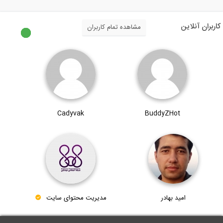
17:44
کاربران آنلاین
مشاهده تمام کاربران
نکاتی از ناپایداری سازه های فضاکار از...
5:00
تحلیل سازه، روش مقطع (ترجمه و دوبله...
Cadyvak
BuddyZHot
4:42
امید بهادر
مدیریت محتوای سایت