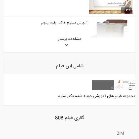
11:37
آموزش تسلیح خاک- پارت پنجم
مشاهده بیشتر
48:43
آموزش گام به گام طراحی یک تیر مستطیلی
شامل این فیلم
5:38
روش ساخت دیوار دیافراگمی
94
فیلم
مجموعه فیلم های آموزشی دوبله شده دکتر سازه
5:36
چگونه میلگردها را به هم متصل کنیم؟
گالری فیلم 808
BIM
2:31