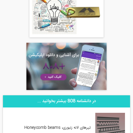
در دانشنامه 808 بیشتر بخوانید ...
تیرهای لانه زنبوری، Honeycomb beams