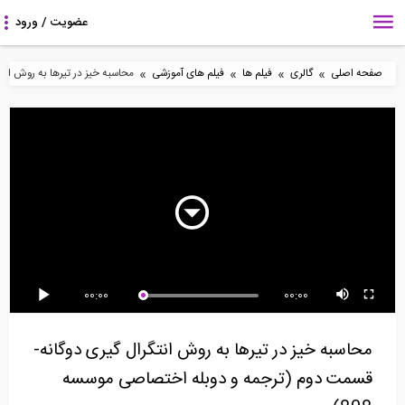
»
»
»
»
صفحه اصلی
گالری
فیلم ها
فیلم های آموزشی
محاسبه خیز در تیرها به روش انتگ
8:43
26:27
8:42
مراحل ساخت یک ویلای
طراحی شالوده مرکب در
ساخت دیوار با بلوک های
شناور
نرم افزار CSI SAFE...
بتنی (ترجمه و...
5:38
48:43
11:37
00:00
00:00
روش نیرو- قسمت دوم
آموزش تسلیح خاک- پارت
آموزش گام به گام طراحی
(ترجمه و دوبله...
پنجم
یک تیر مستطیلی
محاسبه خیز در تیرها به روش انتگرال گیری دوگانه-
قسمت دوم (ترجمه و دوبله اختصاصی موسسه