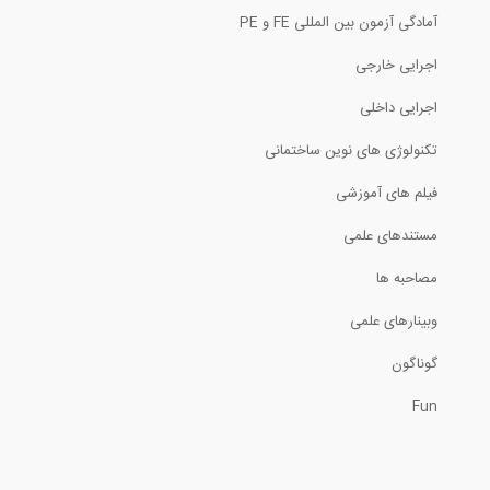
آمادگی آزمون بین المللی FE و PE
تحلیل تیرها تحت بارهای گسترده مختلف-...
اجرایی خارجی
6:49
اجرایی داخلی
تخصیص بارها و مش بندی یک دال در نرم...
تکنولوژی های نوین ساختمانی
فیلم های آموزشی
10:31
مستندهای علمی
جزئیات آرماتور گذاری در تیر ها و ستون...
مصاحبه ها
13:02
وبینارهای علمی
طراحی دال RCC در نرم افزار ETABS 2016-...
گوناگون
Fun
12:25
آنالیز طیف پاسخ در نرم افزار ETABS 2015