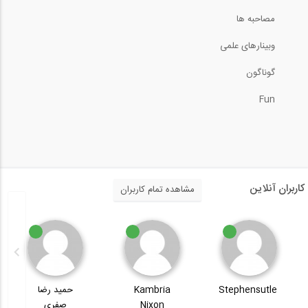
2:38
مصاحبه ها
وبینارهای علمی
جزئیات شکل پذیری در ستون ها
گوناگون
2:42
Fun
آموزش مقدماتی SeismoSignal 2018
2:00
آشنایی با ویژگی های نرم افزار...
کاربران آنلاین
مشاهده تمام کاربران
9:39
5 راه کسب در آمد از نرم افزار Revit...
Stephensutle
Kambria
حمید رضا
8:22
Nixon
صفری