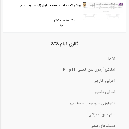
روش شیب افت- قسمت اول (ترجمه و دوبله...
مشاهده بیشتر
10:18
تعیین مقاومت فشاری بتن
گالری فیلم 808
3:33
BIM
تمرین مدلسازی سازه بتنی در نرم افزار...
آمادگی آزمون بین المللی FE و PE
62:02
اجرایی خارجی
بررسی جزئیات لرزه ای قاب های خمشی بتنی...
اجرایی داخلی
تکنولوژی های نوین ساختمانی
5:10
فیلم های آموزشی
آموزش مقدماتی SeimoSpect 2018
مستندهای علمی