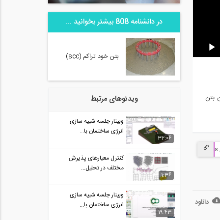
در دانشنامه 808 بیشتر بخوانید ...
بتن خود تراکم (scc)
ن بتن
ویدئوهای مرتبط
وبینار جلسه شبیه سازی
انرژی ساختمان با...
32:06
کنترل معیارهای پذیرش
مختلف در تحلیل...
1:36
وبینار جلسه شبیه سازی
دانلود
انرژی ساختمان با...
19:43