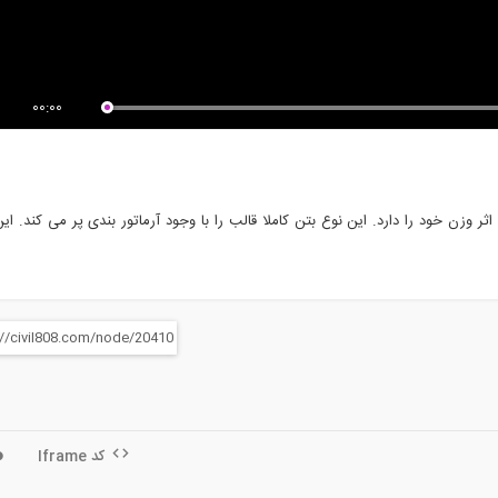
میراگر ویسکوز شرکت OILES
تئوری های شکست (ترجمه و دوبله
وص مقابله...
اختصاصی...
00:00
 وزن خود را دارد. این نوع بتن کاملا قالب را با وجود آرماتور بندی پر می کند. ای
کد Iframe