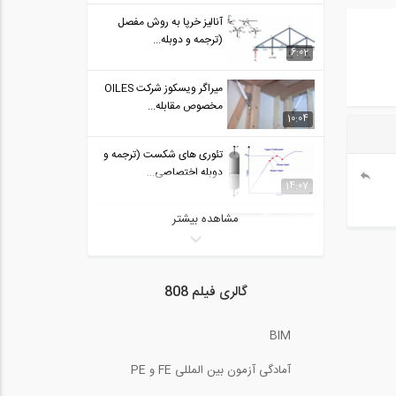
آنالیز خرپا به روش مفصل
(ترجمه و دوبله...
6:02
میراگر ویسکوز شرکت OILES
مخصوص مقابله...
10:04
تئوری های شکست (ترجمه و
دوبله اختصاصی...
14:07
مشاهده بیشتر
تونل سازی زیر زمین
1:20
بهسازی خاک - تراکم ارتعاشی
گالری فیلم 808
1
1:53
BIM
انکر بولت های شیمیایی
آمادگی آزمون بین المللی FE و PE
2:23