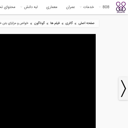
808
خدمات
عمران
معماری
لبه دانش
محتوای ت
»
»
»
»
صفحه اصلی
گالری
فیلم ها
گوناگون
خواص و مزایای بتن خ
6
32:06
وبینار جلسه شبیه سازی انرژی
کنت
ساختمان با...
تحل
4
6:02