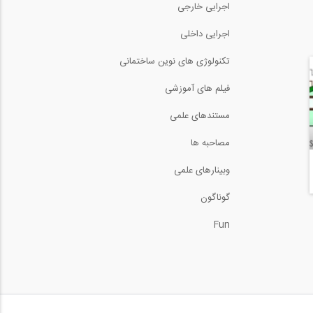
اجرایی خارجی
بهسازی خاک - تراکم ارتعاشی
اجرایی داخلی
2
3:54
تکنولوژی های نوین ساختمانی
بولت رزینی POSIMIX
فیلم های آموزشی
1:30
مستندهای علمی
پایین آوردن سقف ورزشگاه
(ترجمه و دوبله...
مصاحبه ها
1:01
وبینارهای علمی
حفاری زیر زمین
گوناگون
5:18
Fun
بهسازی خاک- تزریق با فشار
بالا (jet...
3:58
تست میراگر LRB محصول
شرکت OILES
9:51