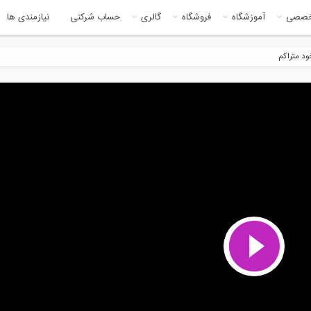
خصصی
آموزشگاه
فروشگاه
گالری
حساب شرکتی
نیازمندی ها
ود متراکم
19:43
1:3
رل معیارهای پذیرش مختلف در
وبینار جلسه شبیه سازی انرژی
یل...
ساختمان با...
14:07
10:0