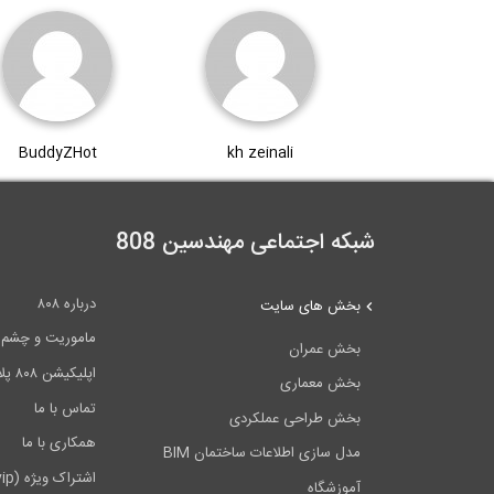
BuddyZHot
kh zeinali
شبکه اجتماعی مهندسین 808
درباره ۸۰۸
بخش های سایت
ماموریت و چشم اندا
بخش عمران
اپلیکیشن ۸۰۸ پلاس
بخش معماری
تماس با ما
بخش طراحی عملکردی
همکاری با ما
مدل سازی اطلاعات ساختمان BIM
اشتراک ویژه (vip)
آموزشگاه