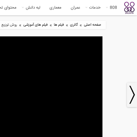
808
خدمات
عمران
معماری
لبه دانش
محتوای ت
»
»
»
»
صفحه اصلی
گالری
فیلم ها
فیلم های آموزشی
روش توزیع لن
9
5:13
بخشی از فیلم جلسه اول دوره
بخش
طراحی گام به...
اند
3
4:59