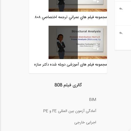
بخشی از فیلم آموزشی مدل
سازی میراگر...
مجموعه فيلم هاي عمراني ترجمه اختصاصي ٨٠٨
4:59
خط تاثیر خرپا، ‌سری‌‌‌‌ بار
متحرک‌‌‌‌ (...
94
فیلم
11:46
محاسبه لنگر گیردار انتهایی در
تیر تحت...
3:04
مجموعه فیلم های آموزشی دوبله شده دکتر سازه
مقدمه ای بر روش توزیع لنگر
(ترجمه و...
20:36
گالری فیلم 808
بخشی از فیلم نکات مربوط به
BIM
طراحی...
4:59
آمادگی آزمون بین المللی FE و PE
بخشی از فیلم آموزش جامع
اجرایی خارجی
پلاگین Enscape...
5:00