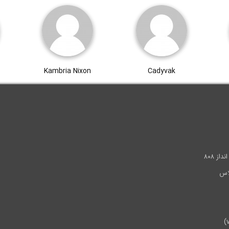
Kambria Nixon
Cadyvak
.
ز ۸۰۸