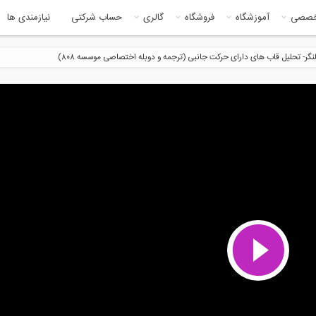
خصصی
آموزشگاه
فروشگاه
گالری
حساب شرکتی
نیازمندی ها
گر- تحلیل قاب های دارای حرکت جانبی (ترجمه و دوبله اختصاصی موسسه ۸۰۸)
8:30
4:5
ی از فیلم آموزش جامع
آشنایی با نرم افزار ویزیکان (ترجمه
رکنش لرزه ای...
و...
7:04
5:1