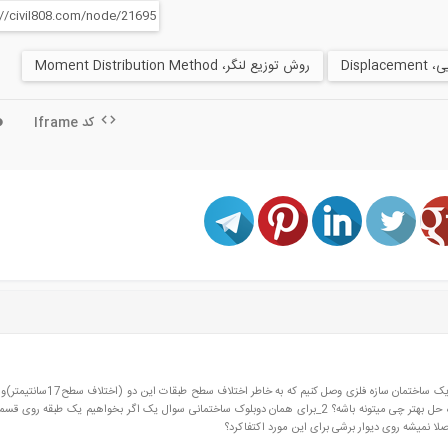
Displace
روش توزیع لنگر، Moment Distribution Method
کد Iframe
1_وقتی سازه قدیمی بتنی یه ساختمان الف را قصد داریم به یک ساختمان سازه فلزی وصل کنیم که
بودن کارفرما نتوانیم از پله به عنوان راه حل استفاده کنیم راه حل بهتر چی میتونه باشه؟ 2_برای همان دوبلوک ساختمانی سوال یک اگر بخواهیم یک طبق
صلا نمیشه روی دیوار برشی برای این مورد اکتفاکرد؟