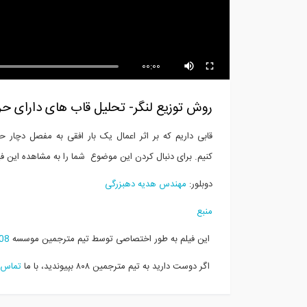
بخشی از فیلم آموزش جامع
بخش
اندرکنش لرزه ای...
استف
00:00
روش توزیع لنگر- تحلیل قاب های دارای حرک
قابی داریم که بر اثر اعمال یک بار افقی به مفصل دچار 
کنیم. برای دنبال کردن این موضوع شما را به مشاهده این ف
دوبلور:
مهندس هدیه دهبزرگی
منبع
این فیلم به طور اختصاصی توسط تیم مترجمین موسسه
08
اگر دوست دارید به تیم مترجمین ۸۰۸ بپیوندید، با ما
تماس