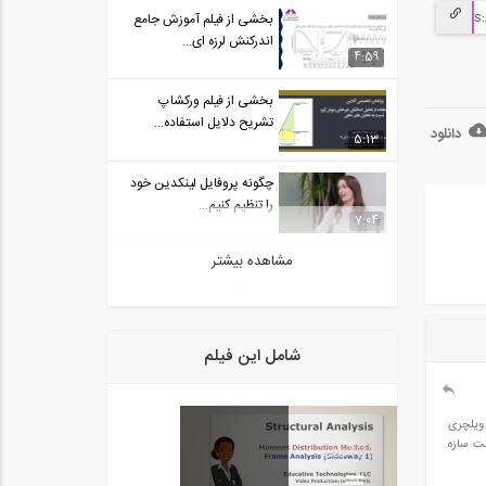
بخشی از فیلم آموزش جامع
اندرکنش لرزه ای...
4:59
بخشی از فیلم ورکشاپ
تشریح دلایل استفاده...
دانلود
5:13
چگونه پروفایل لینکدین خود
را تنظیم کنیم...
7:04
مشاهده بیشتر
حل تست ریاضی کنکور ارشد-
پارت ۱
8:41
بخشی از فیلم آموزشی تحلیل
شامل این فیلم
غیرخطی قاب...
5:00
 به خاطر اختلاف سطح طبقات این دو (اختلاف سطح17سانتیمتر)و ویلچری
حل تست ریاضی کنکور ارشد-
ه روی قسمت سازه
131
فیلم
پارت ۳
7:00