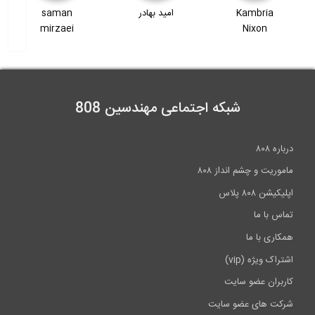
امید بهادر
saman
وحید رضوی
0:34
mirzaei
آنالیز تنش های اصلی، صفحه اصلی و دایره...
9:51
شبکه اجتماعی مهندسین 808
تعریف مقطع یک ستون بتن مسلح در نرم...
درباره ۸۰۸
2:36
ماموریت و چشم انداز ۸۰۸
اپلیکیشن ۸۰۸ پلاس
تماس با ما
همکاری با ما
اشتراک ویژه (vip)
کاربران عضو سایت
شرکت های عضو سایت