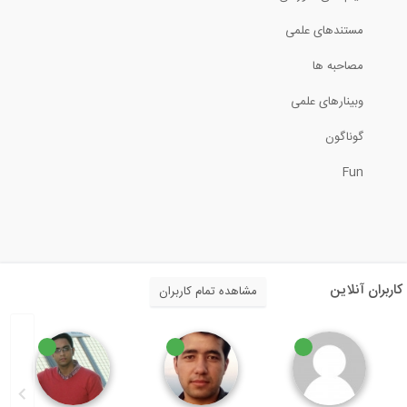
طراحی دال RCC در نرم افزار ETABS 2016-...
مستندهای علمی
12:17
مصاحبه ها
وبینارهای علمی
بررسی بی نظمی های پیچشی با بارهای لرزه...
گوناگون
15:02
Fun
آنالیز تاریخچه زمانی در نرم افزار ETABS...
25:28
نکاتی از ناپایداری سازه های فضاکار از...
کاربران آنلاین
مشاهده تمام کاربران
5:00
جابجایی عرشه پل فوق تحت بار زلزله در...