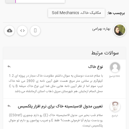
مکانیک خاک، Soil Mechanics
برچسب ها:
بهاره بهرامی
سوالات مرتبط
نوع خاک
با سلام خدمت دوستان یه سوال داشتم مقاومت خاک مجاز در پروژه ای 1.2
2530پاسخ
کیلوگرم بر سانتی متر مربع هست طبق آیین نامه ی 2800 می شه خاک
تیپ سوم اما از نظر آیین نامه هایی مثل فما این نوع خاک میشه B یا C
محل انجام ازمایش هم شهرستان سرپل ذهاب استان کرمانشاه می باشد
تعیین مدول الاسیتسیته خاک برای نرم افزار پلکسیس
سلام شب بخیر من مدول الاستیسیته خاک (E) رو دارم چجوری (E50ref)
1پاسخ
رو بدست بیارم آیا فرمولی هست؟ فقط E و ضریب پواسون رو دارم تو منوال
پلکسیس نیست.