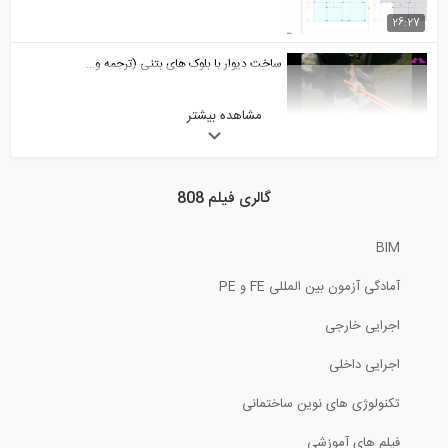
26:27
ساخت دیوار با بلوک های بتنی (ترجمه و...
مشاهده بیشتر
8:43
مدل سازی یک ساختمان تجاری در نرم افزار...
گالری فیلم 808
44:26
BIM
تخصیص بارهای لرزه ای و ترکیب بارها در...
آمادگی آزمون بین المللی FE و PE
11:28
اجرایی خارجی
آنالیز و طراحی در نرم افزار ETABS 2015
اجرایی داخلی
تکنولوژی های نوین ساختمانی
9:05
فیلم های آموزشی