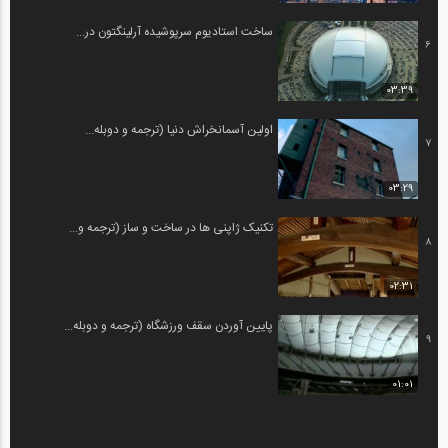
ساخت استادیوم سرپوشیده آرلینگتون در...
6
03:39
اولین آسمانخراش دنیا (ترجمه و دوبله...
7
03:29
تکنیک ژاپنی ها در ساخت و ساز (ترجمه و...
8
02:31
پایین آوردن سقف ورزشگاه (ترجمه و دوبله...
9
01:01