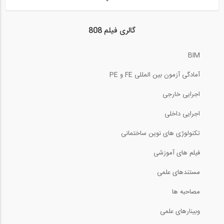
معرفی کتاب سازه های بنایی
گالری فیلم 808
8:30
BIM
ساخت تیر بتنی پیش تنیده پس کشیده
آمادگی آزمون بین المللی FE و PE
1:25
اجرایی خارجی
فاصله عمودی بار حمل شده توسط جرثقیل از...
اجرایی داخلی
تکنولوژی های نوین ساختمانی
5:45
فیلم های آموزشی
ایجاد مدل حفاری عمیق با صدای خود در 20...
مستندهای علمی
0:49
مصاحبه ها
وبینارهای علمی
انواع تکیه گاه در نرم افزار DeepEX