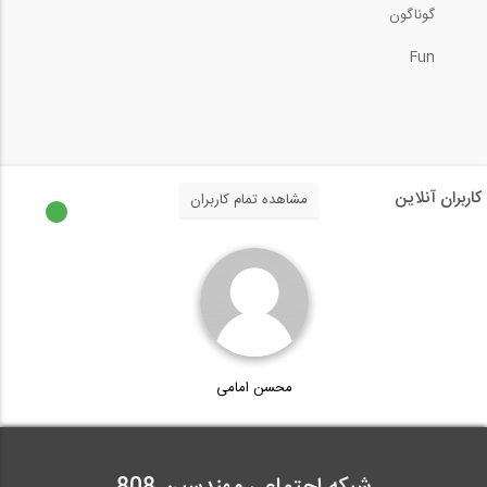
گوناگون
4:47
Fun
تعمیر فونداسیون با استفاده از شمع های...
3:00
طراحی شالوده مرکب در نرم افزار CSI SAFE...
کاربران آنلاین
مشاهده تمام کاربران
26:27
آشنایی با نرم افزار SkyCiv
1:33
محسن امامی
تصفیه آب و محافظت از خوردگی در...
2:55