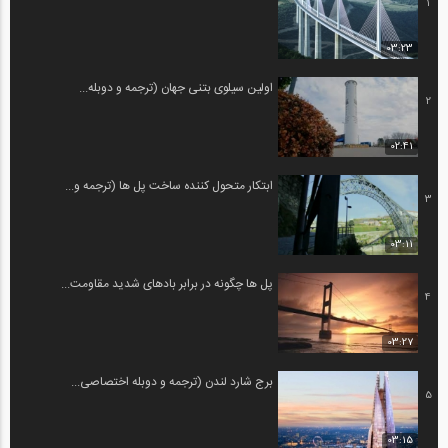
1
03:23
اولین سیلوی بتنی جهان (ترجمه و دوبله...
2
02:41
ابتکار متحول کننده ساخت پل ها (ترجمه و...
3
03:11
پل ها چگونه در برابر بادهای شدید مقاومت...
4
03:27
برج شارد لندن (ترجمه و دوبله اختصاصی...
5
03:15