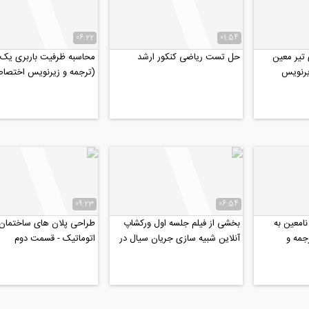
06:22
01:54
 تیر معین
حل تست ریاضی کنکور ارشد
محاسبه ظرفیت باربری یک
یرنویس
(ترجمه و زیرنویس اختصا
موسسه ۸۰۸)
09:23
06:54
امعین به
بخشی از فیلم جلسه اول ورکشاپ
طراحی پلان های ساختمان ب
جمه و
آنلاین شبیه سازی جریان سیال در
اتوماتیک - قسمت دوم
ه ۸۰۸)
داخل خاک با نرم...