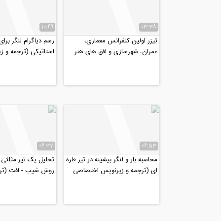
10:49
03:38
تیزر اولین کنفرانس معماری،
رسم دیاگرام لنگر برای
عمران، شهرسازی و افق های هنر
استاتیکی (ترجمه و ز
اسلامی در بیانیه گام...
اختصاصی موسسه ۸۰۸)
06:37
06:53
محاسبه بار و لنگر بیشینه در تیر طره
تحلیل یک تیر مثلثی ن
ای (ترجمه و زیرنویس اختصاصی
روش شیب - افت (تر
موسسه ۸۰۸)
زیرنویس اختصاصی موسس