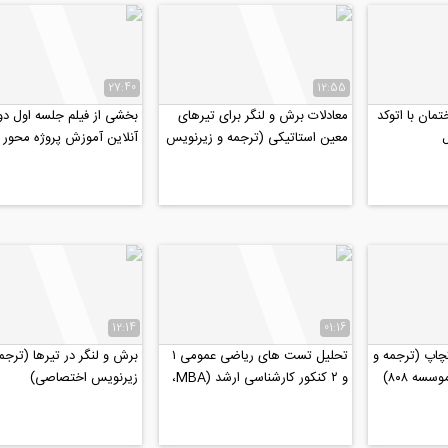
27:40
12:55
مان با اتوکد
معادلات برش و لنگر برای تیرهای
بخشی از فیلم جلسه اول دو
ل
معین استاتیکی (ترجمه و زیرنویس
آنلاین آموزش پروژه محور نر
اختصاصی موسسه ۸۰۸)
PLAXIS 2D
12:14
01:16
اپ (ترجمه و
تحلیل تست های ریاضی عمومی ۱
برش و لنگر در تیرها (ترجم
ه ۸۰۸)
و ۲ کنکور کارشناسی ارشد (MBA،
زیرنویس اختصاصی)
صنـايع، عمـران،...