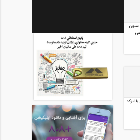
 ستون
صی
ا اتوکد