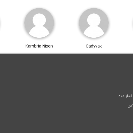
Kambria Nixon
Cadyvak
.
ز ۸۰۸