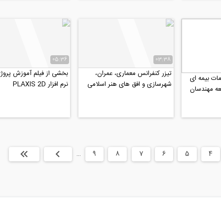
05:36
03:38
تیزر کنفرانس معماری، عمران،
بخشی از فیلم آموزش پروژه
مات بیمه ای
شهرسازی و افق های هنر اسلامی
نرم افزار PLAXIS 2D
معه مهندسان
در بیانیه گام دوم...
4
5
6
7
8
9
…
بعدی
انتها »