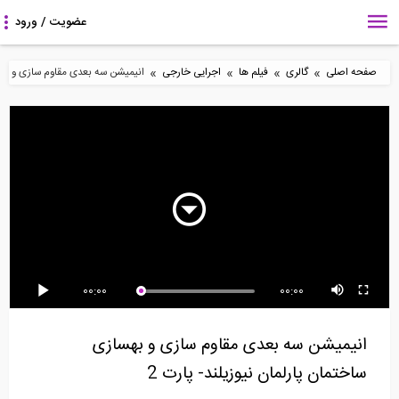
»
»
»
»
صفحه اصلی
گالری
فیلم ها
اجرایی خارجی
انیمیشن سه بعدی مقاوم سازی و بهساز
1:42
1:00
5:27
محوطه سازی در شیب
استفاده از فولاد سرد نورد
آزمایش داخل کارگاهی
های تند بدون استفاده...
شده برای ساخت...
بتن خود تراکم شونده...
3:23
2:21
15:11
00:00
00:00
آموزش صفر تا 100 دیوار
مروری بر روند ساخت برج
مقاوم سازی ساختمان
چینی با مصالح...
امپایر استیت
موجود در ایتالیا...
انیمیشن سه بعدی مقاوم سازی و بهسازی
ساختمان پارلمان نیوزیلند- پارت 2