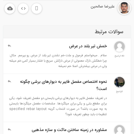
علیرضا صالحین
سوالات مرتبط
خمش تیر بلند در عرض
سلام . میخواستم فرمول و علت خم نشدن تیر بلند از عرض رو بپرسم. مثال:
140پاسخ
چرا خطکش نازک معمولی از عرض نازکش سریع با فشار بسیار کمی خم میشه
ولی در عرض بیشترش اصلا خم نمیشه
نحوه اختصاص مفصل فایبر به دیوارهای برشی چگونه
است؟
0پاسخ
در تعریف مفصل فایبر به دیوارهای برشی بایستی دو مفصل تعریف شود، یکی
برای مقطع بتنی و یکی برای میلگردها. مشخصات مفصل میلگردها بایستی
به چه صورت باشد؟ در صورت انتخاب گزینه specified rebar layout
تنظیمات باید چطور تعریف شود؟
مشاوره در زمینه ساختن ماکت و سازه مذهبی