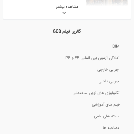
مشاهده بیشتر
2:21
مقاوم سازی ساختمان موجود در ایتالیا...
گالری فیلم 808
3:23
BIM
ارزیابی یک سازه فلزی تحت بارگذاری لرزه...
آمادگی آزمون بین المللی FE و PE
29:39
اجرایی خارجی
نصب و اجرای لوله های گرمایش از کف و...
اجرایی داخلی
تکنولوژی های نوین ساختمانی
3:04
فیلم های آموزشی
سنگ کاری برش، سایز بندی و شابلن بندی...
مستندهای علمی
18:34
مصاحبه ها