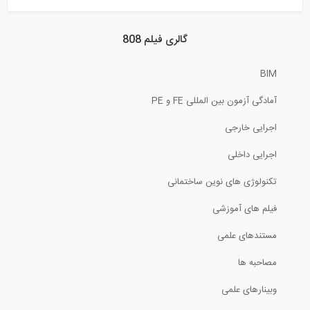
مروری بر روند ساخت برج امپایر استیت
گالری فیلم 808
2:21
BIM
مقاوم سازی ساختمان موجود در ایتالیا...
آمادگی آزمون بین المللی FE و PE
3:23
اجرایی خارجی
كمانش ستون لاغر فولادي دو سر ساده
اجرایی داخلی
تکنولوژی های نوین ساختمانی
1:45
فیلم های آموزشی
ساخت قاب خرپایی خمشی ویژه برای دهانه...
مستندهای علمی
2:11
مصاحبه ها
وبینارهای علمی
سنگ کاری برش، سایز بندی و شابلن بندی...