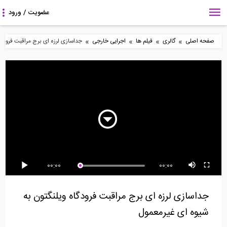
»
»
»
»
صفحه اصلی
گالری
فیلم ها
اجرایی خارجی
جداسازی لرزه ای برج مراقبت فرودگاه
18:21
2:59
2:12
مستند- انیمیشنی در مورد
روند ساخت ده ساله موزه
انیمیشن سه بعدی مقاوم
استفاده از...
لوور ابوظبی
سازی و بهسازی...
2:21
15:11
1:42
00:00
00:00
آزمایش داخل کارگاهی
آموزش صفر تا 100 دیوار
مروری بر روند ساخت برج
بتن خود تراکم شونده...
چینی با مصالح...
امپایر استیت
جداسازی لرزه ای برج مراقبت فرودگاه ویلنگتون به
شیوه ای غیرمعمول