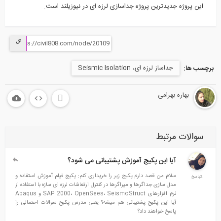
این پروژه جدیدترین پروژه جداسازی لرزه ای در نیوزیلند است.
جداساز لرزه ای، Seismic Isolation
برچسب ها:
بهاره بهرامی
سوالات مرتبط
آیا این پکیج آموزش پشتیبانی می شود؟
سلام من قصد دارم پکیج زیر را خریداری کنم: پکیج فیلم آموزش استفاده و
2پاسخ
مدل سازی جداگرها و میراگرها در کنترل ارتعاشات لرزه ای سازه با استفاده از
نرم افزارهای SAP 2000، OpenSees، SeismoStruct و Abaqus
آیا این پکیج پشتیبانی هم میشه؟ یعنی مدرس پکیج سوالات احتمالی را
پاسخ خواهند داد؟