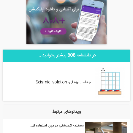
در دانشنامه 808 بیشتر بخوانید ...
جداساز لرزه ای، Seismic Isolation
ویدئوهای مرتبط
مستند- انیمیشنی در مورد استفاده از...