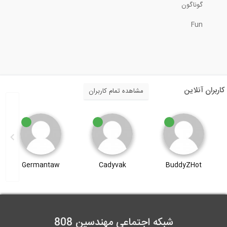
گوناگون
15:23
Fun
Civil engineering experience, Taking...
21:56
محوطه سازی در شیب های تند بدون استفاده...
کاربران آنلاین
مشاهده تمام کاربران
5:27
استفاده از فولاد سرد نورد شده برای ساخت...
Germantaw
Cadyvak
BuddyZHot
1:00
انیمیشن سه بعدی مقاوم سازی و بهسازی...
18:22
شبکه اجتماعی مهندسین 808