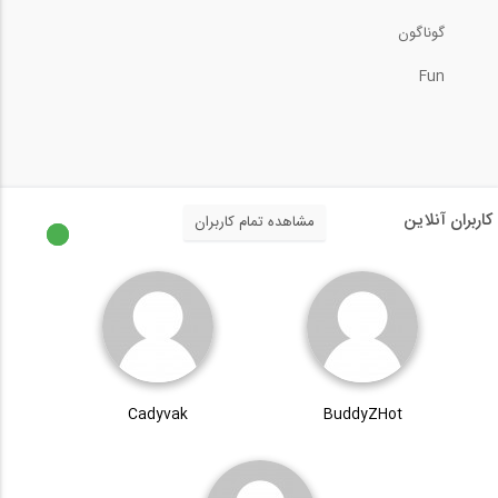
مدل سازی پیشرفته با ادغام مدل ها در...
گوناگون
Fun
27:26
تعریف ساختمان صنعتی در Tekla
Structures...
31:29
کاربران آنلاین
مشاهده تمام کاربران
تکنیک های کنترل و مدل سازی سیستم تست...
37:25
روش شیب افت- قسمت اول (ترجمه و دوبله...
Cadyvak
BuddyZHot
10:18