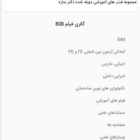
مجموعه فیلم های آموزشی دوبله شده دکتر سازه
5:51
اعتبارسنجی در نرم افزار Visicon
گالری فیلم 808
BIM
12:17
آمادگی آزمون بین المللی FE و PE
ارزیابی مشکلات در نرم افزار Visicon
اجرایی خارجی
5:16
اجرایی داخلی
بررسی مدل در نرم افزار Visicon
تکنولوژی های نوین ساختمانی
فیلم های آموزشی
5:57
مستندهای علمی
آنالیز تنش های معمول و برشی در اتصال...
مصاحبه ها
5:11
وبینارهای علمی