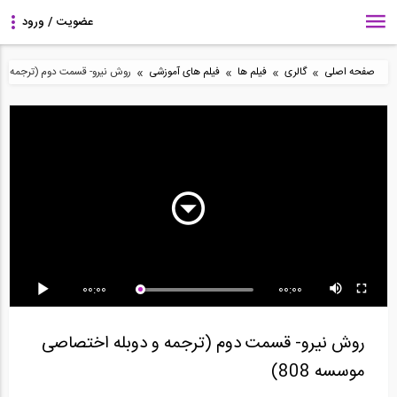
»
»
»
»
صفحه اصلی
گالری
فیلم ها
فیلم های آموزشی
روش نیرو- قسمت دوم (ترجمه و دو
15:00
15:00
1:14
مدلسازی ژئوتکنیکی در
بخشی از فیلم کنترل
بخشی از فیلم کنترل
نرم افزار MIDAS...
دستی دریفت
دستی نامنظمی پیچشی
4:54
8:30
59:15
00:00
00:00
آنالیز غیر خطی تاریخچه
تحلیل تیرهای معین
مدیریت تغییرات مدل در
زمانی در نرم...
استاتیکی (ترجمه و...
نرم افزار Visicon
روش نیرو- قسمت دوم (ترجمه و دوبله اختصاصی
موسسه 808)