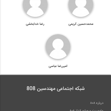
محمدحسین کریمی
رضا خدابخشی
امیررضا عباسی
شبکه اجتماعی مهندسین 808
درباره ۸۰۸
ماموریت و چشم انداز ۸۰۸