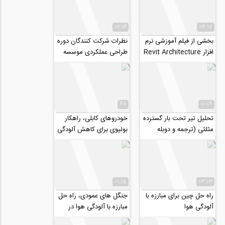
02:16
03:17
بخشی از فیلم آموزشی نرم
نظرات شرکت‌ کنندگان دوره
افزار Revit Architecture
طراحی عملکردی موسسه
۸۰۸
48
10:04
تحلیل تیر تحت بار گسترده
خودروهای کابلی، راهکار
مثلثی (ترجمه و دوبله
بولیوی برای کاهش آلودگی
اختصاصی موسسه ۸۰۸)
هوا
01:15
03:13
راه حل چین برای مبارزه با
جنگل های عمودی، راه حل
آلودگی هوا
مبارزه با آلودگی هوا در
میلان