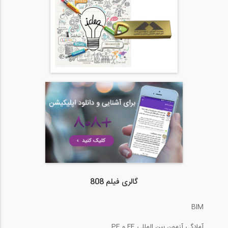
گالری فیلم 808
BIM
آمادگی آزمون بین المللی FE و PE