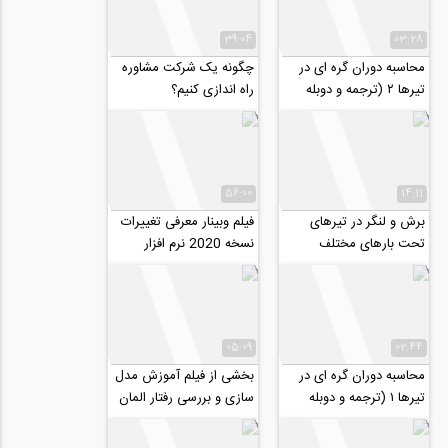
39:04
03:28
محاسبه دوران گره ای در
چگونه یک شرکت مشاوره
تیرها ۲ (ترجمه و دوبله
راه اندازی کنیم؟
اختصاصی موسسه ۸۰۸)
56:00
14:11
برش و لنگر در تیرهای
فیلم وبینار معرفی تغییرات
تحت بارهای مختلف
نسخه 2020 نرم افزار
(ترجمه و دوبله اختصاصی
SeismoStruct
موسسه ۸۰۸)
05:09
02:44
محاسبه دوران گره ای در
بخشی از فیلم آموزش مدل
تیرها ۱ (ترجمه و دوبله
سازی و بررسی رفتار المان‌
اختصاصی موسسه ۸۰۸)
های پرکاربرد سازه ای در
نرم...