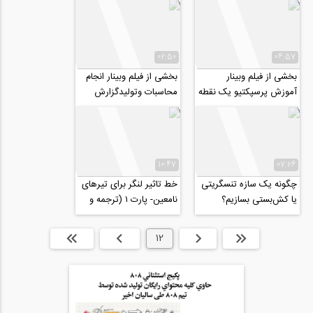
صنعت ساختمان
02:50
04:57
بخشی از فیلم وبینار
بخشی از فیلم وبینار انجام
آموزش پرسپکتیو یک نقطه
محاسبات وتولیدگزارش
ای به همراه راندو با تکنیک
های آزمایشات ژئوتکنیکی
لکه گذاری
به کمک نرم...
10:47
07:26
چگونه یک سازه تنسگریتی
خط تاثیر لنگر برای تیرهای
یا کش‌بستی بسازیم؟
نامعین- پارت ۱ (ترجمه و
(ترجمه و دوبله اختصاصی
دوبله اختصاصی موسسه
موسسه ۸۰۸)
۸۰۸)
ابتدا
قبلی
12
بعدی
انتها »