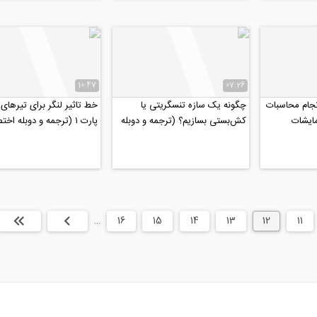
10:47
07:26
انجام محاسبات
چگونه یک سازه تنسگریتی یا
خط تاثیر لنگر برای تیرهای 
ایشات
کش‌بستی بسازیم؟ (ترجمه و دوبله
پارت ۱ (ترجمه و دوبله ا
...
اختصاصی موسسه ۸۰۸)
موسسه ۸۰۸)
11
12
13
14
15
16
…
بعدی
انتها »