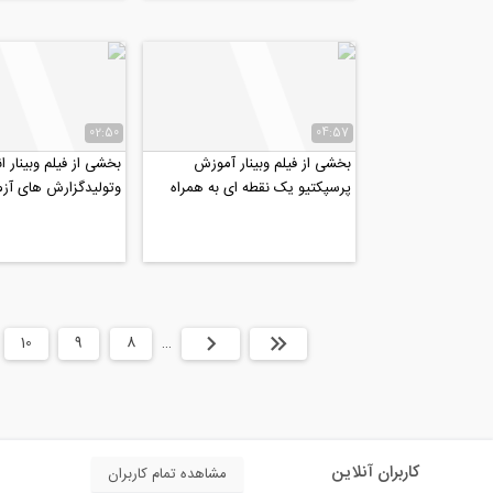
02:50
04:57
بخشی از فیلم وبینار آموزش
بخشی از فیلم وبینار 
پرسپکتیو یک نقطه ای به همراه
وتولیدگزارش های آزم
راندو با تکنیک لکه گذاری
ژئوتکنیکی به کمک نرم
ابتدا
قبلی
…
8
9
10
کاربران آنلاین
مشاهده تمام کاربران