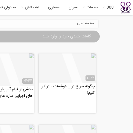
808
خدمات
عمران
معماری
لبه دانش
محتوای ت
صفحه اصلی
21:07
04:44
چگونه سریع تر و هوشمندانه تر کار
بخشی از فیلم آموزش 
کنیم؟
های اجرایی سازه‌ های 
تهیه جداول...