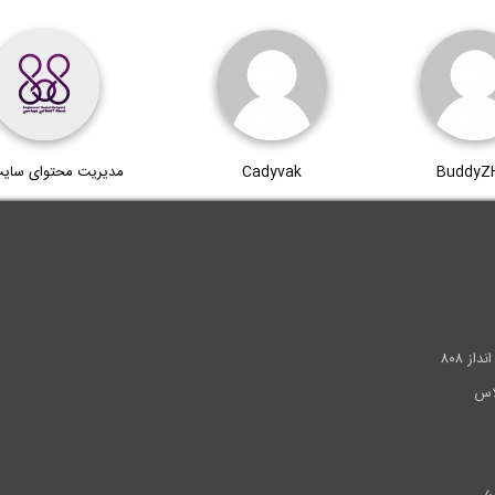
BuddyZ
Cadyvak
مدیریت محتوای سای
.
ز ۸۰۸