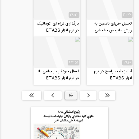
28:20
14:27
تحلیل خرپای نامعین به
بارگذاری لرزه ای اتوماتیک
روش ماتریس جابجایی
در نرم افزار ETABS
(ترجمه و دوبله اختصاصی
موسسه ۸۰۸)
43:51
29:18
آنالیز طیف پاسخ در نرم
اعمال خودکار بار جانبی باد
افزار ETABS
در نرم افزار ETABS
ابتدا
قبلی
15
بعدی
انتها »