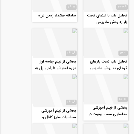
24:00
07:34
تحلیل قاب با اعضای تحت
سامانه هشدار زمین لرزه
بار به روش ماتریس
جابجایی (ترجمه و دوبله
اختصاصی موسسه...
04:59
15:11
تحلیل قاب تحت بارهای
بخشی از فیلم جلسه اول
گره ای به روش ماتریس
دوره آموزش طراحی پل به
جابجایی (ترجمه و دوبله
کمک نرم افزار CSiBridge
اختصاصی موسسه...
05:00
04:59
بخشی از فیلم آموزشی
بخشی از فیلم آموزشی
مدلسازی سقف یوبوت در
محاسبات سایز کانال و
نرم افزار آباکوس
جداول خروجی افت فشار با
استفاده از نرم...