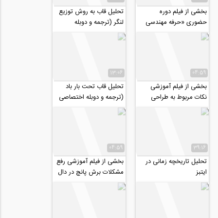
بخشی از فیلم دوره
تحلیل قاب به روش توزیع
حضوری «حرفه مهندسی
لنگر (ترجمه و دوبله
ساختمان را حرفه ای آغاز
اختصاصی موسسه ۸۰۸)
کنیم»
13:06
04:59
بخشی از فیلم آموزشی
تحلیل قاب تحت بار باد
نکات مربوط به طراحی
(ترجمه و دوبله اختصاصی
تیرچه ها در سقف تیرچه
موسسه ۸۰۸)
بلوک بر اساس...
04:59
39:16
تحلیل تاریخچه زمانی در
بخشی از فیلم آموزشی رفع
ایتبز
مشکلات برش پانچ در دال
و فونداسیون