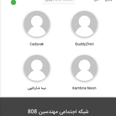
Cadyvak
BuddyZHot
Kambria Nixon
نیما شکراللهی
شبکه اجتماعی مهندسین 808