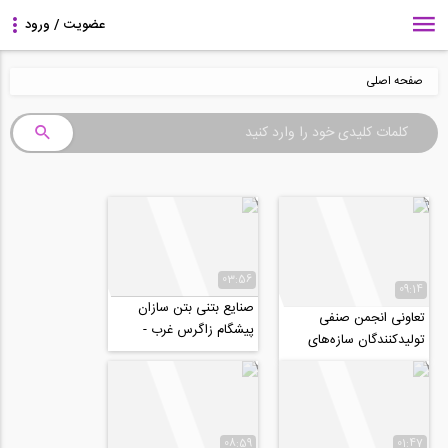
صفحه اصلی
03:56
09:14
صنایع بتنی بتن سازان
تعاونی انجمن صنفی
پیشگام زاگرس غرب -
تولیدکنندگان سازه‌های
بازدید از نوزدهمین
فولادی (کامسی) - بازدید از
نمایشگاه بین المللی...
نوزدهمین...
08:59
01:47