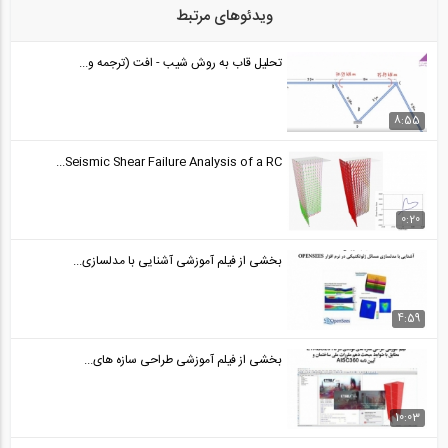
تحلیل تست های ریاضی عمومی ۱ و ۲ کنکور...
ویدئوهای مرتبط
24
تحلیل قاب به روش شیب - افت (ترجمه و...
01:16
تحلیل تست های ریاضی عمومی ۱ و ۲ کنکور...
25
8:55
Seismic Shear Failure Analysis of a RC...
01:20
تحلیل تست های ریاضی عمومی ۱ و ۲ کنکور...
26
0:20
02:45
بخشی از فیلم آموزشی آشنایی با مدلسازی...
حل تست ریاضی کنکور ارشد
27
4:59
01:54
بخشی از فیلم آموزشی طراحی سازه های...
10:03