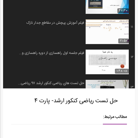
47:30
فیلم آموزش پیچش در مقاطع جدار نازک
11
21:50
فیلم جلسه اول راهسازی از دوره راهسازی و...
12
1:48:08
حل تست هاى رياضى كنكور ارشد ٩٧ رياضى...
13
حل تست ریاضی کنکور ارشد- پارت ۴
06:15
حل تست هاى رياضى كنكور ارشد ٩٧ رياضى...
مطالب مرتبط:
14
04:37