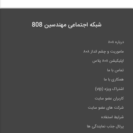
فیلم وبینار آشنایی با جداسازهای لرزه ای
100:52
شبکه اجتماعی مهندسین 808
تحلیل استاتیکی قوس سه مفصلی (ترجمه و...
درباره ۸۰۸
10:42
ماموریت و چشم انداز ۸۰۸
اپلیکیشن ۸۰۸ پلاس
تماس با ما
همکاری با ما
اشتراک ویژه (vip)
کاربران عضو سایت
شرکت های عضو سایت
شرایط استفاده
پرتال جذب نمایندگی ها