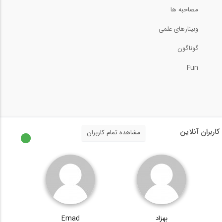
9:29
مصاحبه ها
وبینارهای علمی
روش کار مجازی- جابجایی در قاب ها (ترجمه...
گوناگون
13:05
Fun
خط تاثیر لنگر برای تیرهای نامعین- پارت...
10:47
تحلیل خرپای سقف- روش مفصل (ترجمه و...
کاربران آنلاین
مشاهده تمام کاربران
12:56
بخشی از فیلم وبینار انجام محاسبات...
2:50
بهزاد
Emad