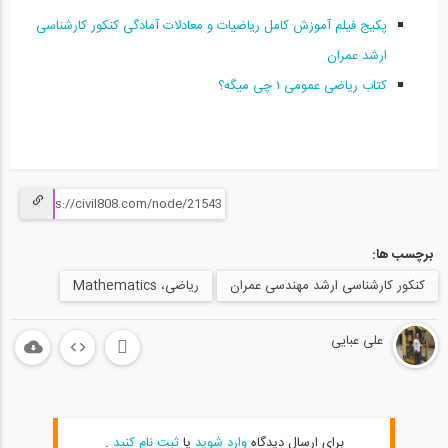
حل تست هاى رياضى كنكور ارشد ٩٧ رياضى...
پکیج فیلم آموزش کامل ریاضیات و معادلات آمادگی کنکور کارشناسی
15
ارشد عمران
04:59
کتاب ریاضی عمومی ۱ چی میگه؟
حل تست ریاضی کنکور ارشد- پارت ۱
16
08:41
حل تست ریاضی کنکور ارشد- پارت ۲
17
برچسب ها:
05:39
کنکور کارشناسی ارشد مهندسی عمران
ریاضی، Mathematics
حل تست ریاضی کنکور ارشد- پارت ۳
18
على عبايى
07:00
حل تست ریاضی کنکور ارشد- پارت ۴
19
برای ارسال دیدگاه
وارد شوید
یا
ثبت نام کنید
.