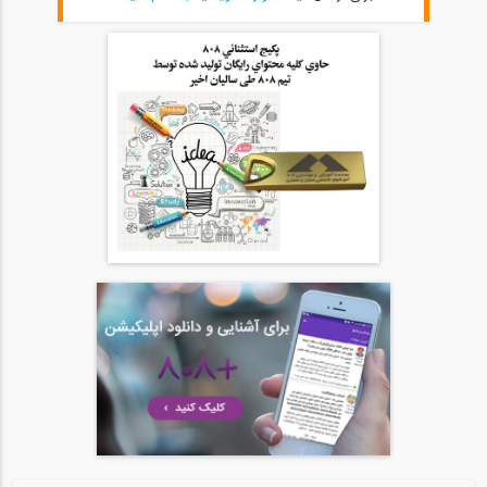
05:00
حل تست ریاضی کنکور ارشد- پارت ۵
20
07:43
حل تست ریاضی کنکور ارشد- پارت ۶
21
03:31
بخشی از فیلم آموزش تکنیک های منحصر به...
22
04:35
معرفی طرح بورسیه رایگان تحصیلی در موسسه...
23
01:06