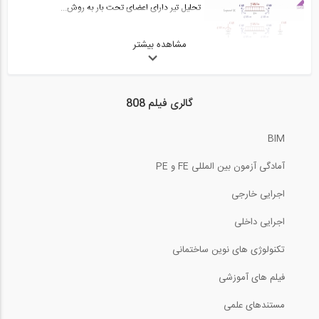
تحلیل تیر دارای اعضای تحت بار به روش...
مشاهده بیشتر
12:47
بخشی از فیلم وبینار طراحی تیرهای لانه...
گالری فیلم 808
4:01
BIM
کاربرد نرم افزار Visicon برای مهندسان...
آمادگی آزمون بین المللی FE و PE
6:17
اجرایی خارجی
بخشی از فیلم دوره مدل سازی جداسازهای...
اجرایی داخلی
تکنولوژی های نوین ساختمانی
4:01
فیلم های آموزشی
تیر چیست؟ (ترجمه و دوبله اختصاصی
موسسه...
مستندهای علمی