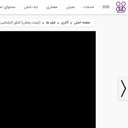
808
خدمات
عمران
معماری
لبه دانش
محتوای ت
»
»
»
صفحه اصلی
گالری
فیلم ها
(لیست پخش) کنکور کارشناسی 