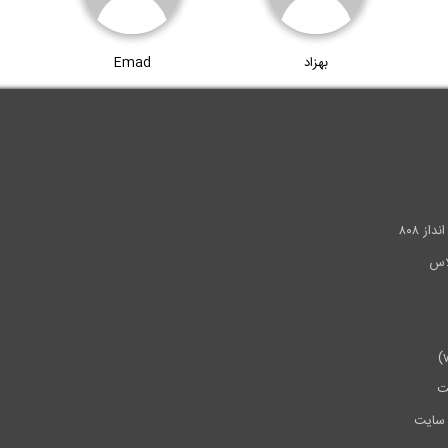
بهزاد
Emad
.
ز ۸۰۸
ت
سایت