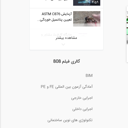
4:59
آزمایش ASTM C876
تعیین پتانسیل خوردگی...
جایگاه کارفرما، مشاور و
مشاهده بیشتر
پیمانکار در...
ادغام مدل ها در نرم افزار
گالری فیلم 808
Visicon
6:37
BIM
بردار نیرو (ترجمه و دوبله
اختصاصی موسسه...
11:13
آمادگی آزمون بین المللی FE و PE
فیلم آموزشی جامع نصب و
اجرایی خارجی
اجرای دیوار های...
2:52
اجرایی داخلی
سری انتقال تجربه (مهندس
تکنولوژی های نوین ساختمانی
پورصدر)، تفاوت...
60:00