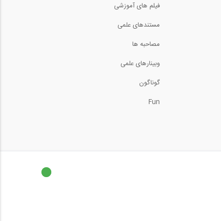
فیلم های آموزشی
مروری بر نحوه نمایش،
مستندهای علمی
مدیریت و آنالیز...
10:13
مصاحبه ها
بخشی از فیلم آموزشی رفع
وبینارهای علمی
مشکلات برش پانچ...
4:59
گوناگون
آزمایش تست کششی
میلگرد و پدیده (necking...
Fun
انیمیشن مقایسه رفتار دو
سازه بلند با و...
28:40