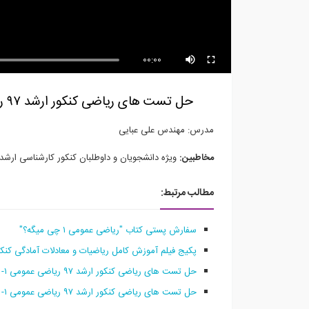
00:00
حل تست هاى رياضى كنكور ارشد ٩٧ رياضى عمومی ١- مبحث حد؛ قسمت سوم
مدرس: مهندس علی عبایی
مخاطبین:
ويژه دانشجويان و داوطلبان كنكور كارشناسى ارشد 
مطالب مرتبط:
سفارش پستی کتاب "ریاضی عمومی ۱ چی میگه؟"
پکیج فیلم آموزش کامل ریاضیات و معادلات آمادگی کنک
حل تست هاى رياضى كنكور ارشد ٩٧ رياضى عمومی ١- مبحث حد؛ قسمت اول
حل تست هاى رياضى كنكور ارشد ٩٧ رياضى عمومی ١- مبحث حد؛ قسمت دوم