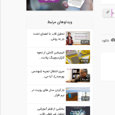
ویدئوهای مرتبط
تحلیل قاب با اعضای تحت
بار به روش...
دانلود
7:34
انیمیشن کاملی از نحوه
کارکردبچینگ پلانت...
221:00
سری انتقال تجربه (مهندس
پورصدر)، آیا می...
60:00
باز کردن مدل های رویت در
نرم افزار...
7:50
بخشی از فیلم آموزشی
تحلیل غیر خطی قاب...