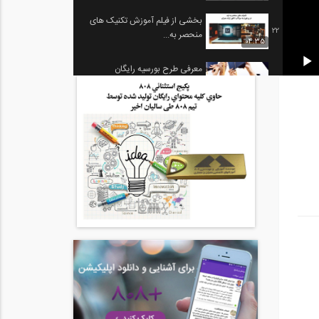
بخشی از فیلم آموزش تکنیک های
22
منحصر به...
04:35
معرفی طرح بورسیه رایگان
23
تحصیلی در موسسه...
01:06
تحلیل تست های ریاضی عمومی ۱
24
و ۲ کنکور...
01:16
تحلیل تست های ریاضی عمومی ۱
25
و ۲ کنکور...
01:20
تحلیل تست های ریاضی عمومی ۱
26
و ۲ کنکور...
02:45
حل تست ریاضی کنکور ارشد
27
01:54