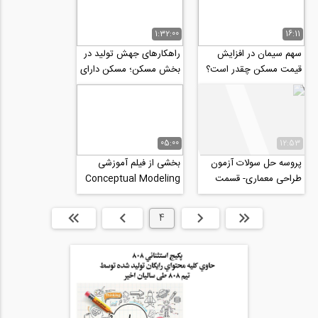
1:32:00
16:11
سهم سیمان در افزایش
راهکارهای جهش تولید در
قیمت مسکن چقدر است؟
بخش مسکن؛ مسکن دارای
زیرساخت، سامانه کاداستر
و صنعتی سازی
05:00
12:53
پروسه حل سولات آزمون
بخشی از فیلم آموزشی
طراحی معماری- قسمت
Conceptual Modeling
سوم
In Mass ،ایده پردازی و
طراحی کانسپت در...
ابتدا
قبلی
4
بعدی
انتها »