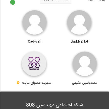
Cadyvak
BuddyZHot
محمدیاسین حکیمی
مدیریت محتوای سایت
شبکه اجتماعی مهندسین 808