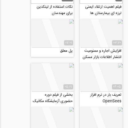
فیلم اهمیت ارتقاء ایمنی
نکات استفاده از لینکدین
لرزه ای بیمارستان ها
برای مهندسان
07:01
03:20
افزایش اجاره و ممنوعیت
پل معلق
انتشار اطلاعات بازار مسکن
05:21
06:05
تعریف بار در نرم افزار
بخشی از فیلم دوره
OpenSees
حضوری آزمایشگاه مکانیک
خاک و ژئوتکنیک
(آزمایشگاهی _ عملیاتی)