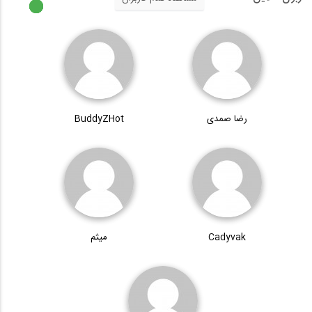
رضا صمدی
BuddyZHot
Cadyvak
میثم