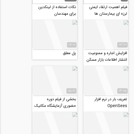
فیلم اهمیت ارتقاء ایمنی
نکات استفاده از لینکدین
لرزه ای بیمارستان ها
برای مهندسان
07:01
03:20
افزایش اجاره و ممنوعیت
پل معلق
انتشار اطلاعات بازار مسکن
05:21
06:05
تعریف بار در نرم افزار
بخشی از فیلم دوره
OpenSees
حضوری آزمایشگاه مکانیک
خاک و ژئوتکنیک
(آزمایشگاهی _ عملیاتی)