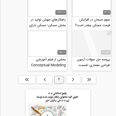
1:32:00
16:11
سهم سیمان در افزایش
راهکارهای جهش تولید در
قیمت مسکن چقدر است؟
بخش مسکن؛ مسکن دارای
زیرساخت، سامانه کاداستر
و صنعتی سازی
05:00
12:53
پروسه حل سولات آزمون
بخشی از فیلم آموزشی
طراحی معماری- قسمت
Conceptual Modeling
سوم
In Mass ،ایده پردازی و
طراحی کانسپت در...
ابتدا
قبلی
4
بعدی
انتها »